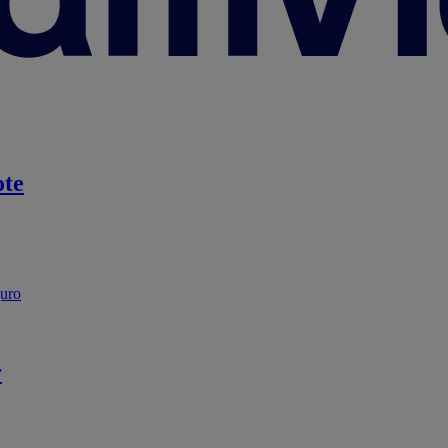
te
guro
r