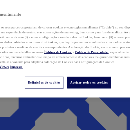
nsentimento
os seus parceiros gostariam de colocar cookies e tecnologias semelhantes (“Cookie”) no seu disp
a sua experiência de usuário e as nossas ações de marketing, bem como para fins de analítica. Ao 
cê concorda com (i) a nossa configuração e uso de todos os Cookies, bem como (ii) o nosso pr
os dados coletados com o uso dos Cookies, que depois podem ser combinados com dados coletad
s produtos e medidas de analítica correspondentes. A colocação do Cookie, assim como o proces
scritos em mais detalhes na nossa
Política de Cookies
e
Política de Privacidade
, especialmente
ecíficos, terceiros destinatários e tempo de armazenamento dos cookies. Se quiser escolher as suas
 sinta-se à vontade para adaptar a colocação de Cookies nas Configurações de Cookies.
Viewer
Impresso
Definições de cookies
Aceitar todos os cookies