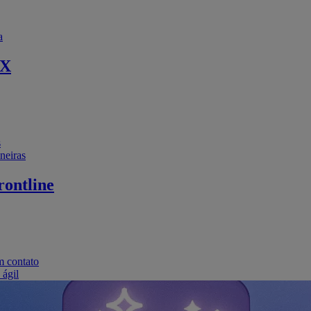
a
EX
s
neiras
ontline
m contato
 ágil