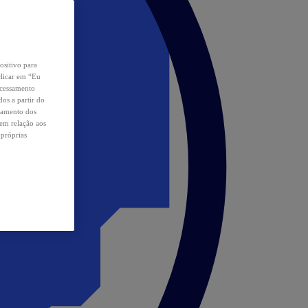
ositivo para
clicar em “Eu
ocessamento
os a partir do
samento dos
 em relação aos
 próprias