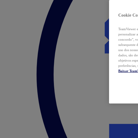
Cookie Co
TeamViewer e 
personalizar 
concordo”, vo
subsequente d
uso dos nosso
dados, são de
objetivos esp
preferências,
Baixar Team