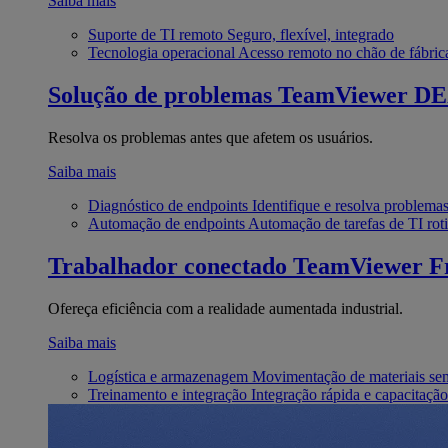
Saiba mais
Suporte de TI remoto
Seguro, flexível, integrado
Tecnologia operacional
Acesso remoto no chão de fábric
Solução de problemas
TeamViewer D
Resolva os problemas antes que afetem os usuários.
Saiba mais
Diagnóstico de endpoints
Identifique e resolva problema
Automação de endpoints
Automação de tarefas de TI roti
Trabalhador conectado
TeamViewer Fr
Ofereça eficiência com a realidade aumentada industrial.
Saiba mais
Logística e armazenagem
Movimentação de materiais se
Treinamento e integração
Integração rápida e capacitação