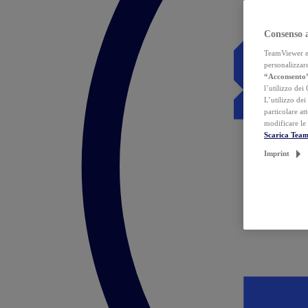
Consenso 
TeamViewer ed 
personalizzare
“Acconsento
l’utilizzo dei
L’utilizzo dei
particolare at
modificare le
Scarica Tea
Imprint