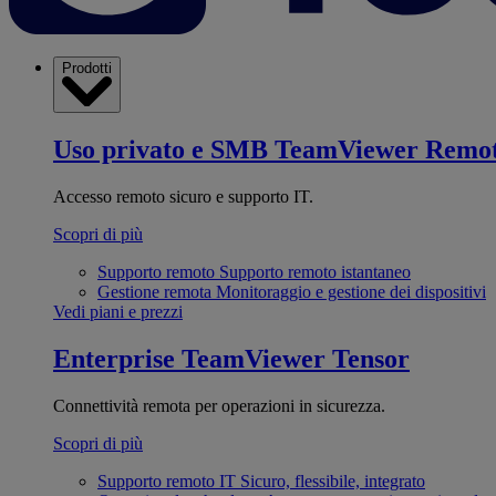
Prodotti
Uso privato e SMB
TeamViewer Remo
Accesso remoto sicuro e supporto IT.
Scopri di più
Supporto remoto
Supporto remoto istantaneo
Gestione remota
Monitoraggio e gestione dei dispositivi
Vedi piani e prezzi
Enterprise
TeamViewer Tensor
Connettività remota per operazioni in sicurezza.
Scopri di più
Supporto remoto IT
Sicuro, flessibile, integrato