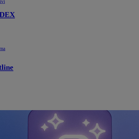
ivi
 DEX
ema
line