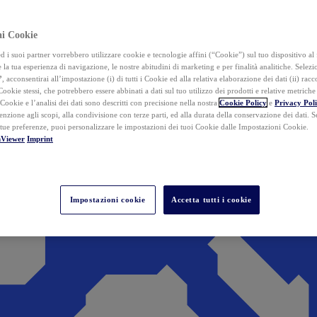
ai Cookie
i suoi partner vorrebbero utilizzare cookie e tecnologie affini (“Cookie”) sul tuo dispositivo al 
 la tua esperienza di navigazione, le nostre abitudini di marketing e per finalità analitiche. Selez
”
, acconsentirai all’impostazione (i) di tutti i Cookie ed alla relativa elaborazione dei dati (ii) racco
 Cookie stessi, che potrebbero essere abbinati a dati sul tuo utilizzo dei prodotti e relative metrich
 Cookie e l’analisi dei dati sono descritti con precisione nella nostra
Cookie Policy
e
Privacy Pol
tenzione agli scopi, alla condivisione con terze parti, ed alla durata della conservazione dei dati. S
 tue preferenze, puoi personalizzare le impostazioni dei tuoi Cookie dalle Impostazioni Cookie.
mViewer
Imprint
Impostazioni cookie
Accetta tutti i cookie