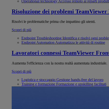
Operational technology
Accesso remoto ai reparti produtt
Risoluzione dei problemi
TeamViewer
Risolvi le problematiche prima che impattino gli utenti.
Scopri di più
Endpoint Troubleshooting
Identifica e risolvi ogni probl
Endpoint Automation
Automatizza le attività di routine
Lavoratori connessi
TeamViewer Front
Aumenta l'efficienza con la nostra realtà aumentata industriale.
Scopri di più
Logistica e stoccaggio
Gestione hands-free del lavoro
Training e formazione
Formazione e upskilling facilitati