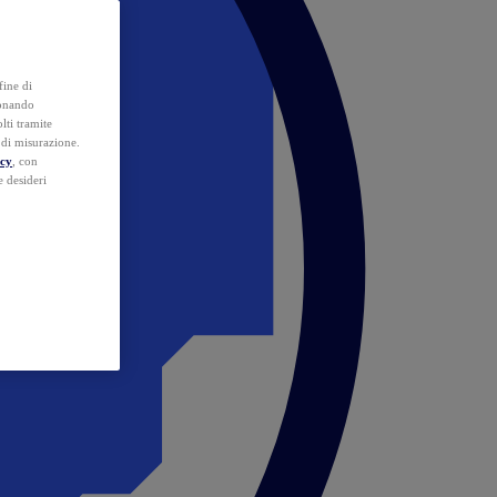
fine di
ionando
lti tramite
e di misurazione.
icy
, con
e desideri