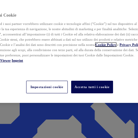
ai Cookie
i suoi partner vorrebbero utilizzare cookie e tecnologie affini (“Cookie”) sul tuo dispositivo al 
 la tua esperienza di navigazione, le nostre abitudini di marketing e per finalità analitiche. Selez
”
, acconsentirai all’impostazione (i) di tutti i Cookie ed alla relativa elaborazione dei dati (ii) racco
 Cookie stessi, che potrebbero essere abbinati a dati sul tuo utilizzo dei prodotti e relative metrich
 Cookie e l’analisi dei dati sono descritti con precisione nella nostra
Cookie Policy
e
Privacy Pol
tenzione agli scopi, alla condivisione con terze parti, ed alla durata della conservazione dei dati. S
 tue preferenze, puoi personalizzare le impostazioni dei tuoi Cookie dalle Impostazioni Cookie.
mViewer
Imprint
Impostazioni cookie
Accetta tutti i cookie