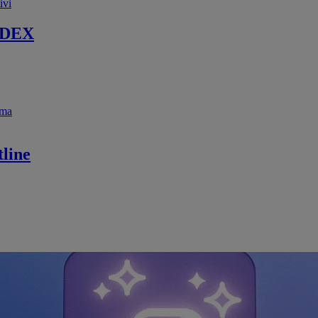
ivi
 DEX
ema
line