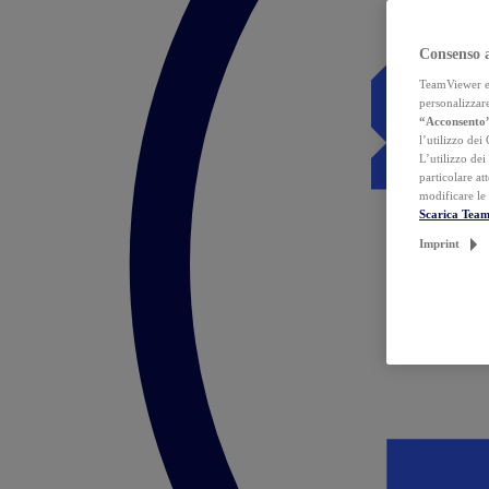
Consenso 
TeamViewer ed 
personalizzare
“Acconsento
l’utilizzo dei
L’utilizzo dei
particolare at
modificare le
Scarica Tea
Imprint