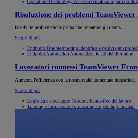
Operational technology
Accesso remoto ai reparti produtt
Risoluzione dei problemi
TeamViewer
Risolvi le problematiche prima che impattino gli utenti.
Scopri di più
Endpoint Troubleshooting
Identifica e risolvi ogni probl
Endpoint Automation
Automatizza le attività di routine
Lavoratori connessi
TeamViewer Front
Aumenta l'efficienza con la nostra realtà aumentata industriale.
Scopri di più
Logistica e stoccaggio
Gestione hands-free del lavoro
Training e formazione
Formazione e upskilling facilitati