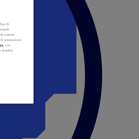
fine di
ionando
lti tramite
e di misurazione.
icy
, con
e desideri