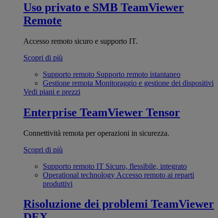
Uso privato e SMB
TeamViewer
Remote
Accesso remoto sicuro e supporto IT.
Scopri di più
Supporto remoto
Supporto remoto istantaneo
Gestione remota
Monitoraggio e gestione dei dispositivi
Vedi piani e prezzi
Enterprise
TeamViewer Tensor
Connettività remota per operazioni in sicurezza.
Scopri di più
Supporto remoto IT
Sicuro, flessibile, integrato
Operational technology
Accesso remoto ai reparti
produttivi
Risoluzione dei problemi
TeamViewer
DEX