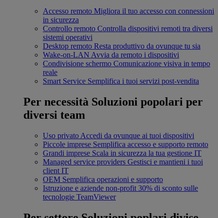
Accesso remoto
Migliora il tuo accesso con connessioni
in sicurezza
Controllo remoto
Controlla dispositivi remoti tra diversi
sistemi operativi
Desktop remoto
Resta produttivo da ovunque tu sia
Wake-on-LAN
Avvia da remoto i dispositivi
Condivisione schermo
Comunicazione visiva in tempo
reale
Smart Service
Semplifica i tuoi servizi post-vendita
Per necessità
Soluzioni popolari per
diversi team
Uso privato
Accedi da ovunque ai tuoi dispositivi
Piccole imprese
Semplifica accesso e supporto remoto
Grandi imprese
Scala in sicurezza la tua gestione IT
Managed service providers
Gestisci e mantieni i tuoi
client IT
OEM
Semplifica operazioni e supporto
Istruzione e aziende non-profit
30% di sconto sulle
tecnologie TeamViewer
Per settore
Soluzioni poplari divise