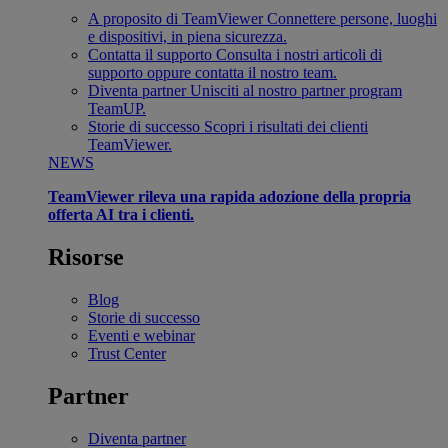
A proposito di TeamViewer
Connettere persone, luoghi
e dispositivi, in piena sicurezza.
Contatta il supporto
Consulta i nostri articoli di
supporto oppure contatta il nostro team.
Diventa partner
Unisciti al nostro partner program
TeamUP.
Storie di successo
Scopri i risultati dei clienti
TeamViewer.
NEWS
TeamViewer rileva una rapida adozione della propria
offerta AI tra i clienti.
Risorse
Blog
Storie di successo
Eventi e webinar
Trust Center
Partner
Diventa partner