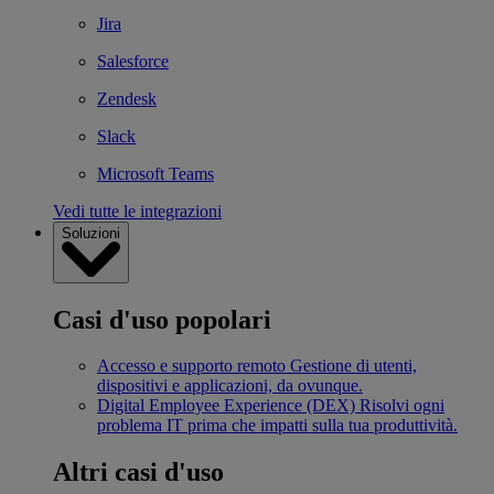
Jira
Salesforce
Zendesk
Slack
Microsoft Teams
Vedi tutte le integrazioni
Soluzioni
Casi d'uso popolari
Accesso e supporto remoto
Gestione di utenti,
dispositivi e applicazioni, da ovunque.
Digital Employee Experience (DEX)
Risolvi ogni
problema IT prima che impatti sulla tua produttività.
Altri casi d'uso