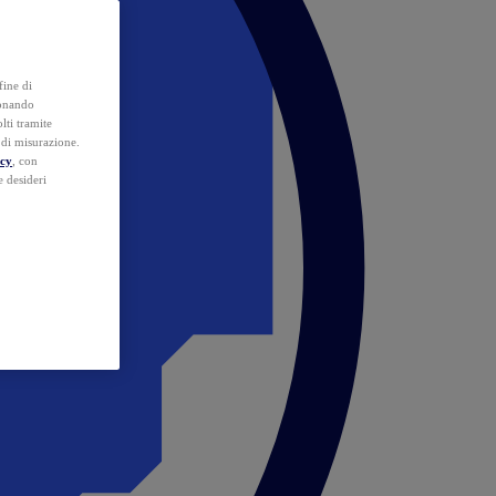
fine di
ionando
lti tramite
e di misurazione.
icy
, con
e desideri