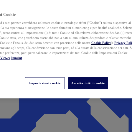
ai Cookie
i suoi partner vorrebbero utilizzare cookie e tecnologie affini (“Cookie”) sul tuo dispositivo al 
 la tua esperienza di navigazione, le nostre abitudini di marketing e per finalità analitiche. Selez
”
, acconsentirai all’impostazione (i) di tutti i Cookie ed alla relativa elaborazione dei dati (ii) racco
 Cookie stessi, che potrebbero essere abbinati a dati sul tuo utilizzo dei prodotti e relative metrich
 Cookie e l’analisi dei dati sono descritti con precisione nella nostra
Cookie Policy
e
Privacy Pol
tenzione agli scopi, alla condivisione con terze parti, ed alla durata della conservazione dei dati. S
 tue preferenze, puoi personalizzare le impostazioni dei tuoi Cookie dalle Impostazioni Cookie.
mViewer
Imprint
Impostazioni cookie
Accetta tutti i cookie