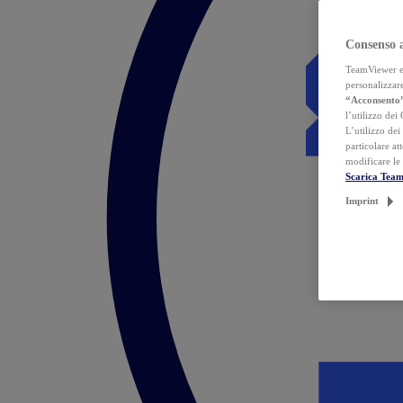
Consenso 
TeamViewer ed 
personalizzare
“Acconsento
l’utilizzo dei
L’utilizzo dei
particolare at
modificare le
Scarica Tea
Imprint