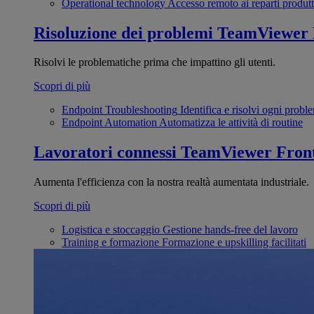
Operational technology
Accesso remoto ai reparti produtt
Risoluzione dei problemi
TeamViewer
Risolvi le problematiche prima che impattino gli utenti.
Scopri di più
Endpoint Troubleshooting
Identifica e risolvi ogni probl
Endpoint Automation
Automatizza le attività di routine
Lavoratori connessi
TeamViewer Front
Aumenta l'efficienza con la nostra realtà aumentata industriale.
Scopri di più
Logistica e stoccaggio
Gestione hands-free del lavoro
Training e formazione
Formazione e upskilling facilitati