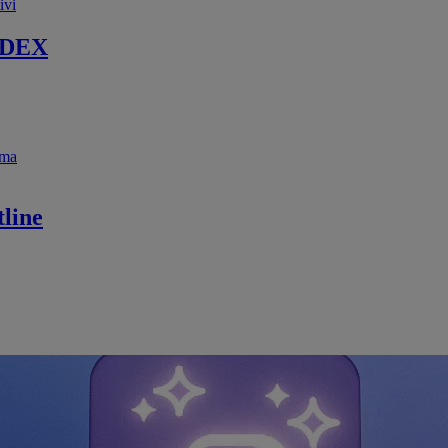
ivi
 DEX
ema
line