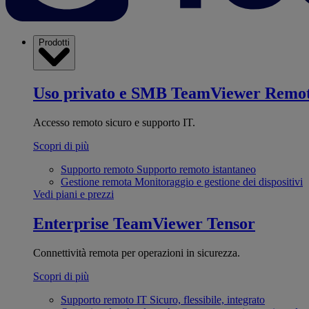
Prodotti
Uso privato e SMB
TeamViewer Remo
Accesso remoto sicuro e supporto IT.
Scopri di più
Supporto remoto
Supporto remoto istantaneo
Gestione remota
Monitoraggio e gestione dei dispositivi
Vedi piani e prezzi
Enterprise
TeamViewer Tensor
Connettività remota per operazioni in sicurezza.
Scopri di più
Supporto remoto IT
Sicuro, flessibile, integrato