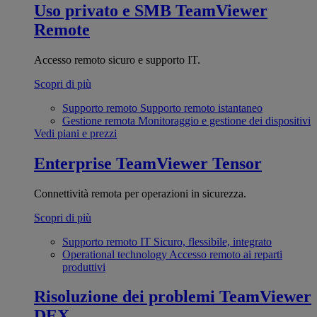
Uso privato e SMB
TeamViewer
Remote
Accesso remoto sicuro e supporto IT.
Scopri di più
Supporto remoto
Supporto remoto istantaneo
Gestione remota
Monitoraggio e gestione dei dispositivi
Vedi piani e prezzi
Enterprise
TeamViewer Tensor
Connettività remota per operazioni in sicurezza.
Scopri di più
Supporto remoto IT
Sicuro, flessibile, integrato
Operational technology
Accesso remoto ai reparti
produttivi
Risoluzione dei problemi
TeamViewer
DEX