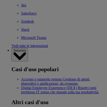
Jira
Salesforce
Zendesk
Slack
Microsoft Teams
Vedi tutte le integrazioni
Soluzioni
Casi d'uso popolari
Accesso e supporto remoto
Gestione di utenti,
dispositivi e applicazioni, da ovunque.
Digital Employee Experience (DEX)
Risolvi ogni
problema IT prima che impatti sulla tua produttività.
Altri casi d'uso