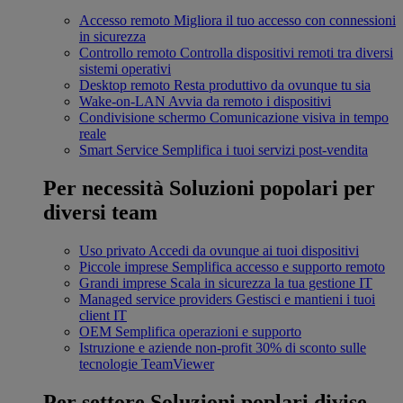
Accesso remoto
Migliora il tuo accesso con connessioni
in sicurezza
Controllo remoto
Controlla dispositivi remoti tra diversi
sistemi operativi
Desktop remoto
Resta produttivo da ovunque tu sia
Wake-on-LAN
Avvia da remoto i dispositivi
Condivisione schermo
Comunicazione visiva in tempo
reale
Smart Service
Semplifica i tuoi servizi post-vendita
Per necessità
Soluzioni popolari per
diversi team
Uso privato
Accedi da ovunque ai tuoi dispositivi
Piccole imprese
Semplifica accesso e supporto remoto
Grandi imprese
Scala in sicurezza la tua gestione IT
Managed service providers
Gestisci e mantieni i tuoi
client IT
OEM
Semplifica operazioni e supporto
Istruzione e aziende non-profit
30% di sconto sulle
tecnologie TeamViewer
Per settore
Soluzioni poplari divise