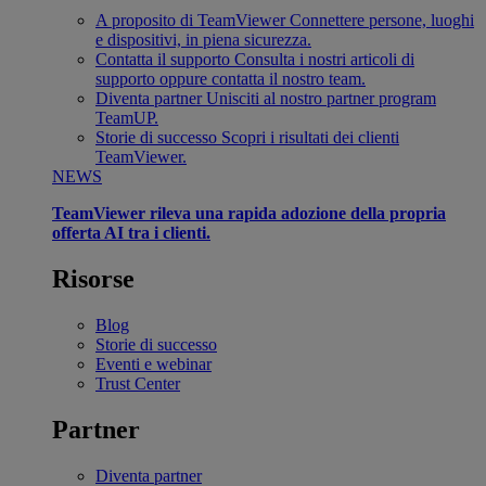
A proposito di TeamViewer
Connettere persone, luoghi
e dispositivi, in piena sicurezza.
Contatta il supporto
Consulta i nostri articoli di
supporto oppure contatta il nostro team.
Diventa partner
Unisciti al nostro partner program
TeamUP.
Storie di successo
Scopri i risultati dei clienti
TeamViewer.
NEWS
TeamViewer rileva una rapida adozione della propria
offerta AI tra i clienti.
Risorse
Blog
Storie di successo
Eventi e webinar
Trust Center
Partner
Diventa partner