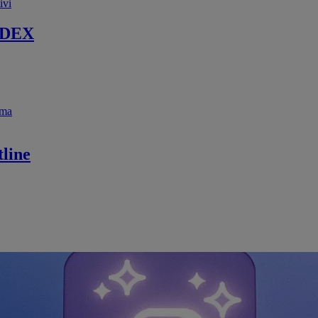
ivi
 DEX
ema
line