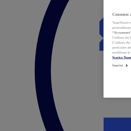
Consenso 
TeamViewer ed 
personalizzare
“Acconsento
l’utilizzo dei
L’utilizzo dei
particolare at
modificare le
Scarica Tea
Imprint