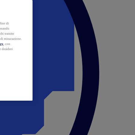
fine di
ionando
lti tramite
e di misurazione.
icy
, con
e desideri