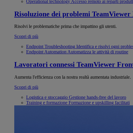
Operational technology
Accesso remoto ai reparti produtt
Risoluzione dei problemi
TeamViewer
Risolvi le problematiche prima che impattino gli utenti.
Scopri di più
Endpoint Troubleshooting
Identifica e risolvi ogni probl
Endpoint Automation
Automatizza le attività di routine
Lavoratori connessi
TeamViewer Front
Aumenta l'efficienza con la nostra realtà aumentata industriale.
Scopri di più
Logistica e stoccaggio
Gestione hands-free del lavoro
Training e formazione
Formazione e upskilling facilitati