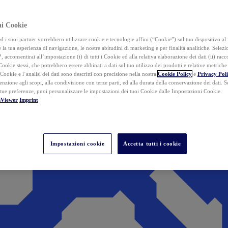
ai Cookie
i suoi partner vorrebbero utilizzare cookie e tecnologie affini (“Cookie”) sul tuo dispositivo al 
 la tua esperienza di navigazione, le nostre abitudini di marketing e per finalità analitiche. Selez
”
, acconsentirai all’impostazione (i) di tutti i Cookie ed alla relativa elaborazione dei dati (ii) racco
 Cookie stessi, che potrebbero essere abbinati a dati sul tuo utilizzo dei prodotti e relative metrich
 Cookie e l’analisi dei dati sono descritti con precisione nella nostra
Cookie Policy
e
Privacy Pol
tenzione agli scopi, alla condivisione con terze parti, ed alla durata della conservazione dei dati. S
 tue preferenze, puoi personalizzare le impostazioni dei tuoi Cookie dalle Impostazioni Cookie.
mViewer
Imprint
Impostazioni cookie
Accetta tutti i cookie