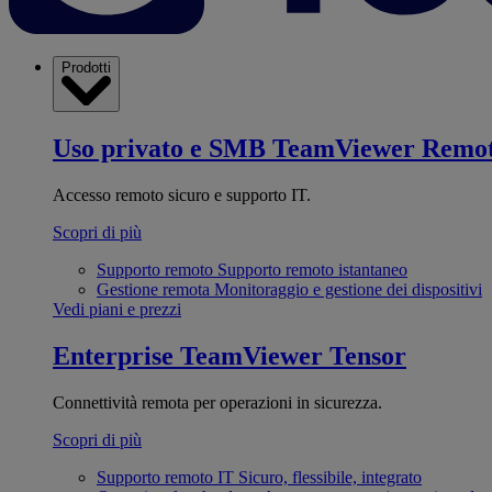
Prodotti
Uso privato e SMB
TeamViewer Remo
Accesso remoto sicuro e supporto IT.
Scopri di più
Supporto remoto
Supporto remoto istantaneo
Gestione remota
Monitoraggio e gestione dei dispositivi
Vedi piani e prezzi
Enterprise
TeamViewer Tensor
Connettività remota per operazioni in sicurezza.
Scopri di più
Supporto remoto IT
Sicuro, flessibile, integrato