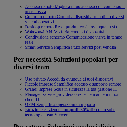
Accesso remoto
Migliora il tuo accesso con connessioni
in sicurezza
Controllo remoto
Controlla dispositivi remoti tra diversi
sistemi operativi
Desktop remoto
Resta produttivo da ovunque tu sia
Wake-on-LAN
Avvia da remoto i dispositivi
Condivisione schermo
Comunicazione visiva in tempo
reale
Smart Service
Semplifica i tuoi servizi post-vendita
Per necessità
Soluzioni popolari per
diversi team
Uso privato
Accedi da ovunque ai tuoi dispositivi
Piccole imprese
Semplifica accesso e supporto remoto
Grandi imprese
Scala in sicurezza la tua gestione IT
Managed service providers
Gestisci e mantieni i tuoi
client IT
OEM
Semplifica operazioni e supporto
Istruzione e aziende non-profit
30% di sconto sulle
tecnologie TeamViewer
Per settore
Soluzioni poplari divise