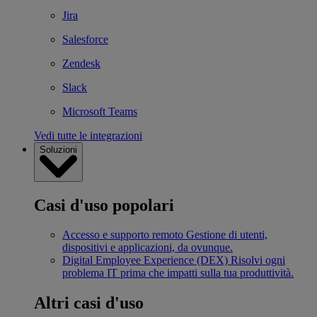
Jira
Salesforce
Zendesk
Slack
Microsoft Teams
Vedi tutte le integrazioni
Soluzioni
Casi d'uso popolari
Accesso e supporto remoto
Gestione di utenti,
dispositivi e applicazioni, da ovunque.
Digital Employee Experience (DEX)
Risolvi ogni
problema IT prima che impatti sulla tua produttività.
Altri casi d'uso