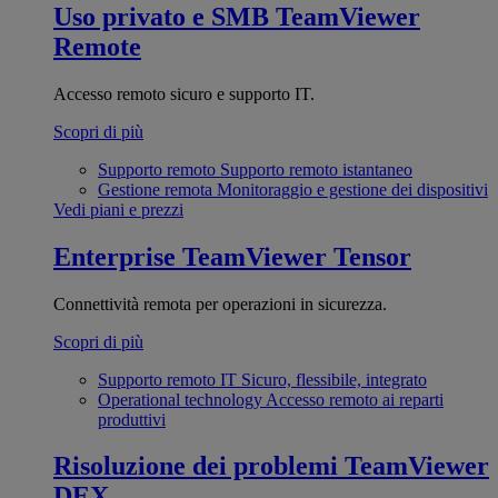
Uso privato e SMB
TeamViewer
Remote
Accesso remoto sicuro e supporto IT.
Scopri di più
Supporto remoto
Supporto remoto istantaneo
Gestione remota
Monitoraggio e gestione dei dispositivi
Vedi piani e prezzi
Enterprise
TeamViewer Tensor
Connettività remota per operazioni in sicurezza.
Scopri di più
Supporto remoto IT
Sicuro, flessibile, integrato
Operational technology
Accesso remoto ai reparti
produttivi
Risoluzione dei problemi
TeamViewer
DEX