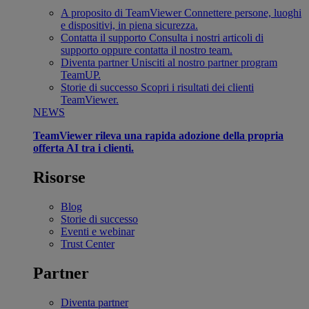
A proposito di TeamViewer
Connettere persone, luoghi
e dispositivi, in piena sicurezza.
Contatta il supporto
Consulta i nostri articoli di
supporto oppure contatta il nostro team.
Diventa partner
Unisciti al nostro partner program
TeamUP.
Storie di successo
Scopri i risultati dei clienti
TeamViewer.
NEWS
TeamViewer rileva una rapida adozione della propria
offerta AI tra i clienti.
Risorse
Blog
Storie di successo
Eventi e webinar
Trust Center
Partner
Diventa partner