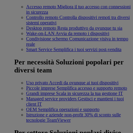
Accesso remoto
Migliora il tuo accesso con connessioni
in sicurezza
Controllo remoto
Controlla dispositivi remoti tra diversi
sistemi operativi
Desktop remoto
Resta produttivo da ovunque tu sia
Wake-on-LAN
Avvia da remoto i dispositivi
Condivisione schermo
Comunicazione visiva in tempo
reale
Smart Service
Semplifica i tuoi servizi post-vendita
Per necessità
Soluzioni popolari per
diversi team
Uso privato
Accedi da ovunque ai tuoi dispositivi
Piccole imprese
Semplifica accesso e supporto remoto
Grandi imprese
Scala in sicurezza la tua gestione IT
Managed service providers
Gestisci e mantieni i tuoi
client IT
OEM
Semplifica operazioni e supporto
Istruzione e aziende non-profit
30% di sconto sulle
tecnologie TeamViewer
Per settore
Soluzioni poplari divise