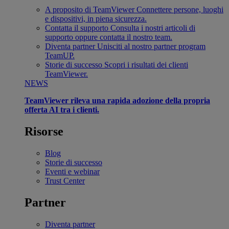
A proposito di TeamViewer
Connettere persone, luoghi
e dispositivi, in piena sicurezza.
Contatta il supporto
Consulta i nostri articoli di
supporto oppure contatta il nostro team.
Diventa partner
Unisciti al nostro partner program
TeamUP.
Storie di successo
Scopri i risultati dei clienti
TeamViewer.
NEWS
TeamViewer rileva una rapida adozione della propria
offerta AI tra i clienti.
Risorse
Blog
Storie di successo
Eventi e webinar
Trust Center
Partner
Diventa partner