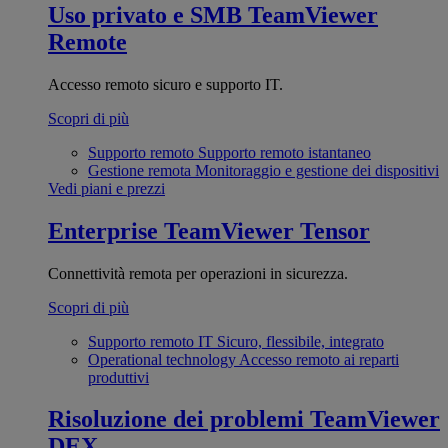
Uso privato e SMB
TeamViewer
Remote
Accesso remoto sicuro e supporto IT.
Scopri di più
Supporto remoto
Supporto remoto istantaneo
Gestione remota
Monitoraggio e gestione dei dispositivi
Vedi piani e prezzi
Enterprise
TeamViewer Tensor
Connettività remota per operazioni in sicurezza.
Scopri di più
Supporto remoto IT
Sicuro, flessibile, integrato
Operational technology
Accesso remoto ai reparti
produttivi
Risoluzione dei problemi
TeamViewer
DEX