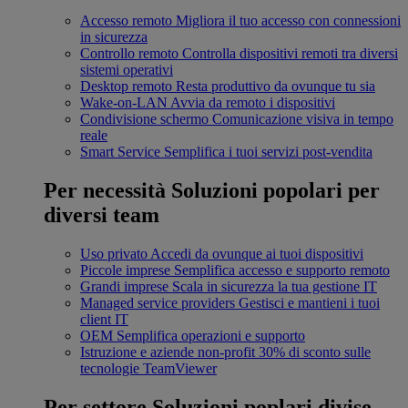
Accesso remoto
Migliora il tuo accesso con connessioni
in sicurezza
Controllo remoto
Controlla dispositivi remoti tra diversi
sistemi operativi
Desktop remoto
Resta produttivo da ovunque tu sia
Wake-on-LAN
Avvia da remoto i dispositivi
Condivisione schermo
Comunicazione visiva in tempo
reale
Smart Service
Semplifica i tuoi servizi post-vendita
Per necessità
Soluzioni popolari per
diversi team
Uso privato
Accedi da ovunque ai tuoi dispositivi
Piccole imprese
Semplifica accesso e supporto remoto
Grandi imprese
Scala in sicurezza la tua gestione IT
Managed service providers
Gestisci e mantieni i tuoi
client IT
OEM
Semplifica operazioni e supporto
Istruzione e aziende non-profit
30% di sconto sulle
tecnologie TeamViewer
Per settore
Soluzioni poplari divise