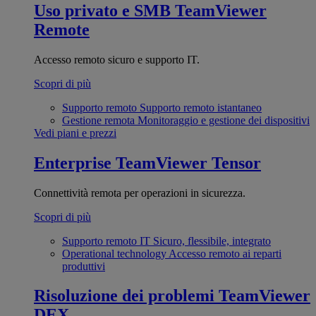
Uso privato e SMB
TeamViewer
Remote
Accesso remoto sicuro e supporto IT.
Scopri di più
Supporto remoto
Supporto remoto istantaneo
Gestione remota
Monitoraggio e gestione dei dispositivi
Vedi piani e prezzi
Enterprise
TeamViewer Tensor
Connettività remota per operazioni in sicurezza.
Scopri di più
Supporto remoto IT
Sicuro, flessibile, integrato
Operational technology
Accesso remoto ai reparti
produttivi
Risoluzione dei problemi
TeamViewer
DEX