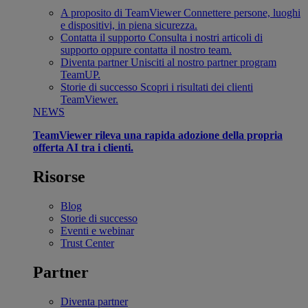
A proposito di TeamViewer
Connettere persone, luoghi
e dispositivi, in piena sicurezza.
Contatta il supporto
Consulta i nostri articoli di
supporto oppure contatta il nostro team.
Diventa partner
Unisciti al nostro partner program
TeamUP.
Storie di successo
Scopri i risultati dei clienti
TeamViewer.
NEWS
TeamViewer rileva una rapida adozione della propria
offerta AI tra i clienti.
Risorse
Blog
Storie di successo
Eventi e webinar
Trust Center
Partner
Diventa partner