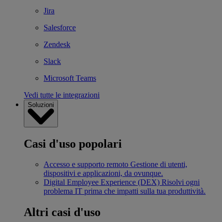
Jira
Salesforce
Zendesk
Slack
Microsoft Teams
Vedi tutte le integrazioni
Soluzioni
Casi d'uso popolari
Accesso e supporto remoto
Gestione di utenti,
dispositivi e applicazioni, da ovunque.
Digital Employee Experience (DEX)
Risolvi ogni
problema IT prima che impatti sulla tua produttività.
Altri casi d'uso