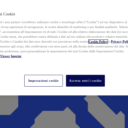
ai Cookie
i suoi partner vorrebbero utilizzare cookie e tecnologie affini (“Cookie”) sul tuo dispositivo al 
 la tua esperienza di navigazione, le nostre abitudini di marketing e per finalità analitiche. Selez
”
, acconsentirai all’impostazione (i) di tutti i Cookie ed alla relativa elaborazione dei dati (ii) racco
 Cookie stessi, che potrebbero essere abbinati a dati sul tuo utilizzo dei prodotti e relative metrich
 Cookie e l’analisi dei dati sono descritti con precisione nella nostra
Cookie Policy
e
Privacy Pol
tenzione agli scopi, alla condivisione con terze parti, ed alla durata della conservazione dei dati. S
 tue preferenze, puoi personalizzare le impostazioni dei tuoi Cookie dalle Impostazioni Cookie.
mViewer
Imprint
Impostazioni cookie
Accetta tutti i cookie