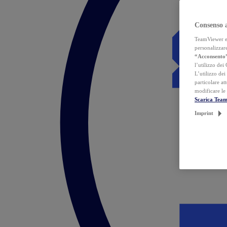
Consenso 
TeamViewer ed 
personalizzare
“Acconsento
l’utilizzo dei
L’utilizzo dei
particolare at
modificare le
Scarica Tea
Imprint