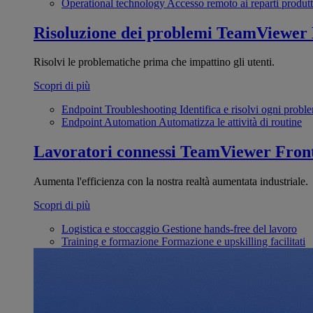
Operational technology
Accesso remoto ai reparti produtt
Risoluzione dei problemi
TeamViewer
Risolvi le problematiche prima che impattino gli utenti.
Scopri di più
Endpoint Troubleshooting
Identifica e risolvi ogni probl
Endpoint Automation
Automatizza le attività di routine
Lavoratori connessi
TeamViewer Front
Aumenta l'efficienza con la nostra realtà aumentata industriale.
Scopri di più
Logistica e stoccaggio
Gestione hands-free del lavoro
Training e formazione
Formazione e upskilling facilitati