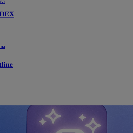
ivi
 DEX
ema
line