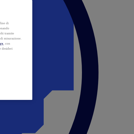
fine di
ionando
lti tramite
e di misurazione.
icy
, con
e desideri