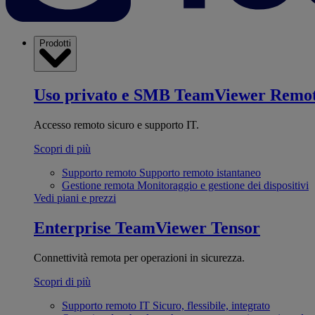
Prodotti
Uso privato e SMB
TeamViewer Remo
Accesso remoto sicuro e supporto IT.
Scopri di più
Supporto remoto
Supporto remoto istantaneo
Gestione remota
Monitoraggio e gestione dei dispositivi
Vedi piani e prezzi
Enterprise
TeamViewer Tensor
Connettività remota per operazioni in sicurezza.
Scopri di più
Supporto remoto IT
Sicuro, flessibile, integrato