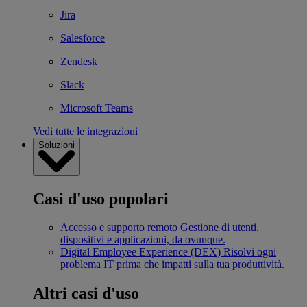
Jira
Salesforce
Zendesk
Slack
Microsoft Teams
Vedi tutte le integrazioni
Soluzioni
Casi d'uso popolari
Accesso e supporto remoto
Gestione di utenti,
dispositivi e applicazioni, da ovunque.
Digital Employee Experience (DEX)
Risolvi ogni
problema IT prima che impatti sulla tua produttività.
Altri casi d'uso