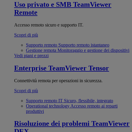
Uso privato e SMB
TeamViewer
Remote
Accesso remoto sicuro e supporto IT.
Scopri di più
Supporto remoto
Supporto remoto istantaneo
Gestione remota
Monitoraggio e gestione dei dispositivi
Vedi piani e prezzi
Enterprise
TeamViewer Tensor
Connettività remota per operazioni in sicurezza.
Scopri di più
Supporto remoto IT
Sicuro, flessibile, integrato
Operational technology
Accesso remoto ai reparti
produttivi
Risoluzione dei problemi
TeamViewer
DEX