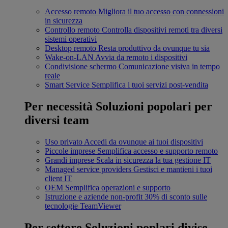
Accesso remoto
Migliora il tuo accesso con connessioni
in sicurezza
Controllo remoto
Controlla dispositivi remoti tra diversi
sistemi operativi
Desktop remoto
Resta produttivo da ovunque tu sia
Wake-on-LAN
Avvia da remoto i dispositivi
Condivisione schermo
Comunicazione visiva in tempo
reale
Smart Service
Semplifica i tuoi servizi post-vendita
Per necessità
Soluzioni popolari per
diversi team
Uso privato
Accedi da ovunque ai tuoi dispositivi
Piccole imprese
Semplifica accesso e supporto remoto
Grandi imprese
Scala in sicurezza la tua gestione IT
Managed service providers
Gestisci e mantieni i tuoi
client IT
OEM
Semplifica operazioni e supporto
Istruzione e aziende non-profit
30% di sconto sulle
tecnologie TeamViewer
Per settore
Soluzioni poplari divise