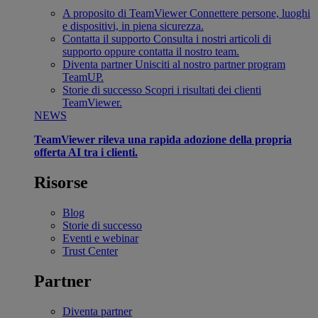
A proposito di TeamViewer
Connettere persone, luoghi
e dispositivi, in piena sicurezza.
Contatta il supporto
Consulta i nostri articoli di
supporto oppure contatta il nostro team.
Diventa partner
Unisciti al nostro partner program
TeamUP.
Storie di successo
Scopri i risultati dei clienti
TeamViewer.
NEWS
TeamViewer rileva una rapida adozione della propria
offerta AI tra i clienti.
Risorse
Blog
Storie di successo
Eventi e webinar
Trust Center
Partner
Diventa partner