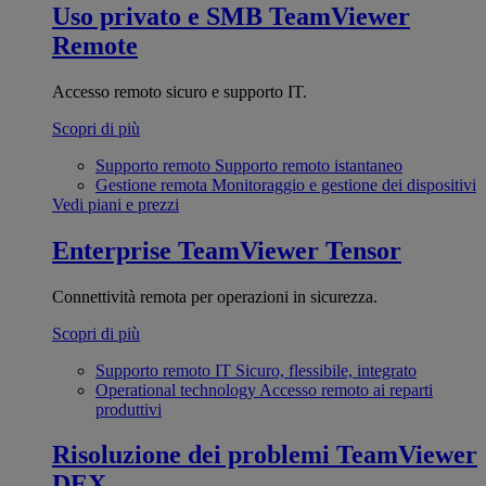
Uso privato e SMB
TeamViewer
Remote
Accesso remoto sicuro e supporto IT.
Scopri di più
Supporto remoto
Supporto remoto istantaneo
Gestione remota
Monitoraggio e gestione dei dispositivi
Vedi piani e prezzi
Enterprise
TeamViewer Tensor
Connettività remota per operazioni in sicurezza.
Scopri di più
Supporto remoto IT
Sicuro, flessibile, integrato
Operational technology
Accesso remoto ai reparti
produttivi
Risoluzione dei problemi
TeamViewer
DEX