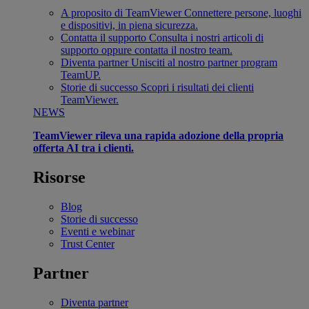
A proposito di TeamViewer
Connettere persone, luoghi
e dispositivi, in piena sicurezza.
Contatta il supporto
Consulta i nostri articoli di
supporto oppure contatta il nostro team.
Diventa partner
Unisciti al nostro partner program
TeamUP.
Storie di successo
Scopri i risultati dei clienti
TeamViewer.
NEWS
TeamViewer rileva una rapida adozione della propria
offerta AI tra i clienti.
Risorse
Blog
Storie di successo
Eventi e webinar
Trust Center
Partner
Diventa partner