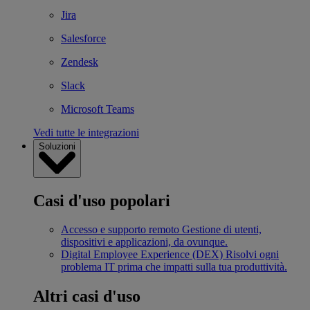
Jira
Salesforce
Zendesk
Slack
Microsoft Teams
Vedi tutte le integrazioni
Soluzioni
Casi d'uso popolari
Accesso e supporto remoto
Gestione di utenti,
dispositivi e applicazioni, da ovunque.
Digital Employee Experience (DEX)
Risolvi ogni
problema IT prima che impatti sulla tua produttività.
Altri casi d'uso