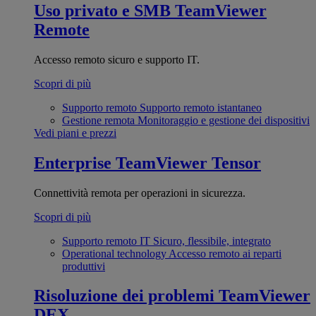
Uso privato e SMB
TeamViewer
Remote
Accesso remoto sicuro e supporto IT.
Scopri di più
Supporto remoto
Supporto remoto istantaneo
Gestione remota
Monitoraggio e gestione dei dispositivi
Vedi piani e prezzi
Enterprise
TeamViewer Tensor
Connettività remota per operazioni in sicurezza.
Scopri di più
Supporto remoto IT
Sicuro, flessibile, integrato
Operational technology
Accesso remoto ai reparti
produttivi
Risoluzione dei problemi
TeamViewer
DEX