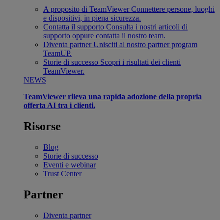
A proposito di TeamViewer
Connettere persone, luoghi
e dispositivi, in piena sicurezza.
Contatta il supporto
Consulta i nostri articoli di
supporto oppure contatta il nostro team.
Diventa partner
Unisciti al nostro partner program
TeamUP.
Storie di successo
Scopri i risultati dei clienti
TeamViewer.
NEWS
TeamViewer rileva una rapida adozione della propria
offerta AI tra i clienti.
Risorse
Blog
Storie di successo
Eventi e webinar
Trust Center
Partner
Diventa partner