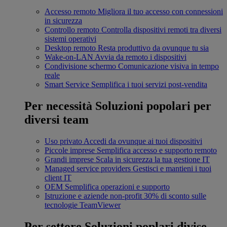
Accesso remoto
Migliora il tuo accesso con connessioni
in sicurezza
Controllo remoto
Controlla dispositivi remoti tra diversi
sistemi operativi
Desktop remoto
Resta produttivo da ovunque tu sia
Wake-on-LAN
Avvia da remoto i dispositivi
Condivisione schermo
Comunicazione visiva in tempo
reale
Smart Service
Semplifica i tuoi servizi post-vendita
Per necessità
Soluzioni popolari per
diversi team
Uso privato
Accedi da ovunque ai tuoi dispositivi
Piccole imprese
Semplifica accesso e supporto remoto
Grandi imprese
Scala in sicurezza la tua gestione IT
Managed service providers
Gestisci e mantieni i tuoi
client IT
OEM
Semplifica operazioni e supporto
Istruzione e aziende non-profit
30% di sconto sulle
tecnologie TeamViewer
Per settore
Soluzioni poplari divise