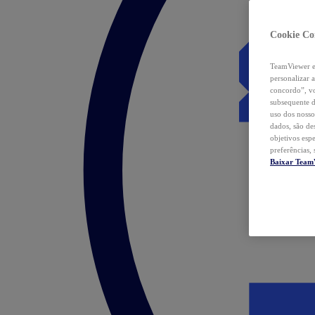
Cookie Co
TeamViewer e 
personalizar 
concordo”, vo
subsequente d
uso dos nosso
dados, são de
objetivos esp
preferências,
Baixar Team