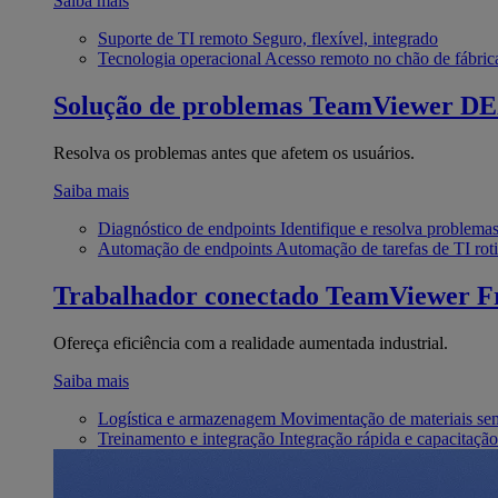
Saiba mais
Suporte de TI remoto
Seguro, flexível, integrado
Tecnologia operacional
Acesso remoto no chão de fábric
Solução de problemas
TeamViewer D
Resolva os problemas antes que afetem os usuários.
Saiba mais
Diagnóstico de endpoints
Identifique e resolva problema
Automação de endpoints
Automação de tarefas de TI roti
Trabalhador conectado
TeamViewer Fr
Ofereça eficiência com a realidade aumentada industrial.
Saiba mais
Logística e armazenagem
Movimentação de materiais se
Treinamento e integração
Integração rápida e capacitação