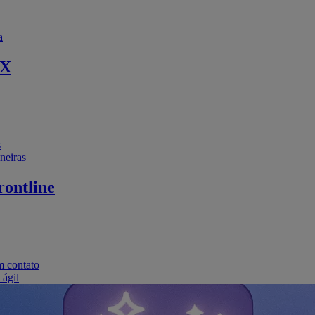
a
EX
s
neiras
ontline
m contato
 ágil