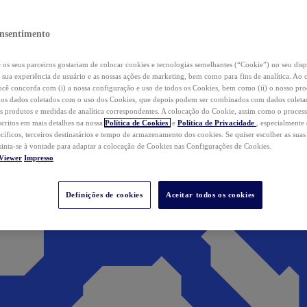
nsentimento
os seus parceiros gostariam de colocar cookies e tecnologias semelhantes (“Cookie”) no seu disp
a sua experiência de usuário e as nossas ações de marketing, bem como para fins de analítica. Ao 
cê concorda com (i) a nossa configuração e uso de todos os Cookies, bem como (ii) o nosso pr
os dados coletados com o uso dos Cookies, que depois podem ser combinados com dados coletad
s produtos e medidas de analítica correspondentes. A colocação do Cookie, assim como o proces
scritos em mais detalhes na nossa
Política de Cookies
e
Política de Privacidade
, especialmente
ecíficos, terceiros destinatários e tempo de armazenamento dos cookies. Se quiser escolher as suas
 sinta-se à vontade para adaptar a colocação de Cookies nas Configurações de Cookies.
Viewer
Impresso
Definições de cookies
Aceitar todos os cookies