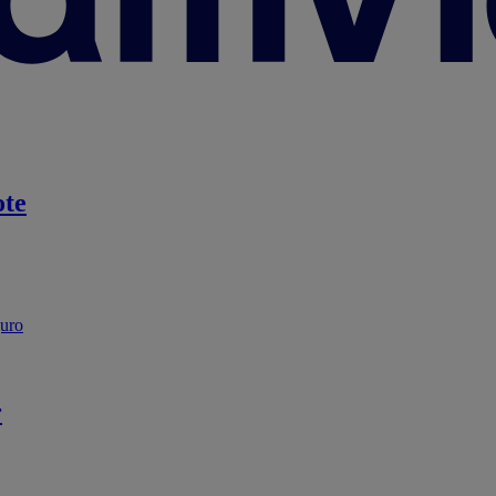
te
guro
r