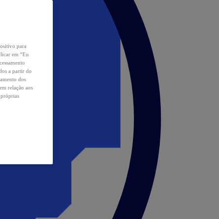
ositivo para
clicar em “Eu
ocessamento
os a partir do
samento dos
 em relação aos
 próprias