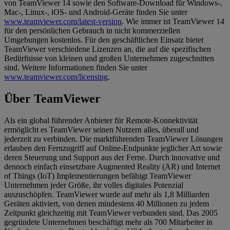
von TeamViewer 14 sowie den Software-Download für Windows-,
Mac-, Linux-, iOS- und Android-Geräte finden Sie unter
www.teamviewer.com/latest-version
. Wie immer ist TeamViewer 14
für den persönlichen Gebrauch in nicht kommerziellen
Umgebungen kostenlos. Für den geschäftlichen Einsatz bietet
TeamViewer verschiedene Lizenzen an, die auf die spezifischen
Bedürfnisse von kleinen und großen Unternehmen zugeschnitten
sind. Weitere Informationen finden Sie unter
www.teamviewer.com/licensing
.
Über TeamViewer
Als ein global führender Anbieter für Remote-Konnektivität
ermöglicht es TeamViewer seinen Nutzern alles, überall und
jederzeit zu verbinden. Die marktführenden TeamViewer Lösungen
erlauben den Fernzugriff auf Online-Endpunkte jeglicher Art sowie
deren Steuerung und Support aus der Ferne. Durch innovative und
dennoch einfach einsetzbare Augmented Reality (AR) und Internet
of Things (IoT) Implementierungen befähigt TeamViewer
Unternehmen jeder Größe, ihr volles digitales Potenzial
auszuschöpfen. TeamViewer wurde auf mehr als 1,8 Milliarden
Geräten aktiviert, von denen mindestens 40 Millionen zu jedem
Zeitpunkt gleichzeitig mit TeamViewer verbunden sind. Das 2005
gegründete Unternehmen beschäftigt mehr als 700 Mitarbeiter in