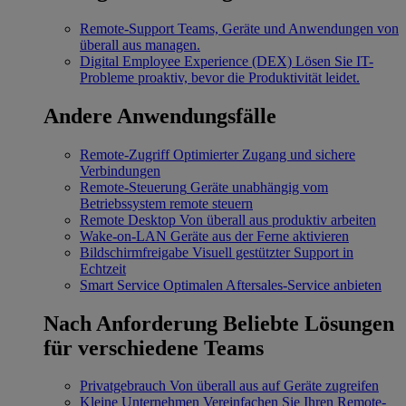
Remote-Support
Teams, Geräte und Anwendungen von
überall aus managen.
Digital Employee Experience (DEX)
Lösen Sie IT-
Probleme proaktiv, bevor die Produktivität leidet.
Andere Anwendungsfälle
Remote-Zugriff
Optimierter Zugang und sichere
Verbindungen
Remote-Steuerung
Geräte unabhängig vom
Betriebssystem remote steuern
Remote Desktop
Von überall aus produktiv arbeiten
Wake-on-LAN
Geräte aus der Ferne aktivieren
Bildschirmfreigabe
Visuell gestützter Support in
Echtzeit
Smart Service
Optimalen Aftersales-Service anbieten
Nach Anforderung
Beliebte Lösungen
für verschiedene Teams
Privatgebrauch
Von überall aus auf Geräte zugreifen
Kleine Unternehmen
Vereinfachen Sie Ihren Remote-