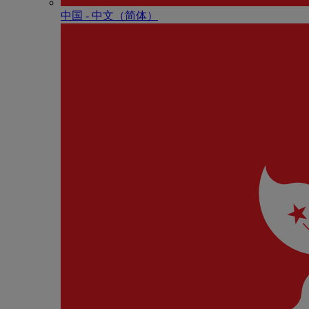
中国 - 中⽂（简体）