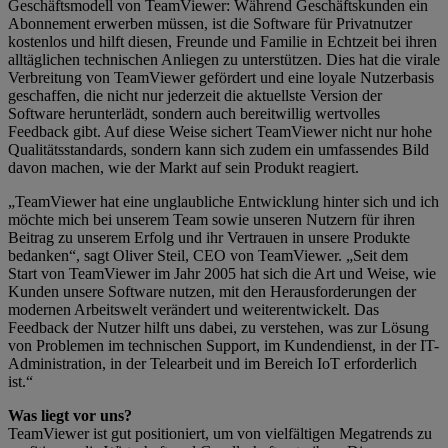
Geschäftsmodell von TeamViewer: Während Geschäftskunden ein
Abonnement erwerben müssen, ist die Software für Privatnutzer
kostenlos und hilft diesen, Freunde und Familie in Echtzeit bei ihren
alltäglichen technischen Anliegen zu unterstützen. Dies hat die virale
Verbreitung von TeamViewer gefördert und eine loyale Nutzerbasis
geschaffen, die nicht nur jederzeit die aktuellste Version der
Software herunterlädt, sondern auch bereitwillig wertvolles
Feedback gibt. Auf diese Weise sichert TeamViewer nicht nur hohe
Qualitätsstandards, sondern kann sich zudem ein umfassendes Bild
davon machen, wie der Markt auf sein Produkt reagiert.
„TeamViewer hat eine unglaubliche Entwicklung hinter sich und ich
möchte mich bei unserem Team sowie unseren Nutzern für ihren
Beitrag zu unserem Erfolg und ihr Vertrauen in unsere Produkte
bedanken“, sagt Oliver Steil, CEO von TeamViewer. „Seit dem
Start von TeamViewer im Jahr 2005 hat sich die Art und Weise, wie
Kunden unsere Software nutzen, mit den Herausforderungen der
modernen Arbeitswelt verändert und weiterentwickelt. Das
Feedback der Nutzer hilft uns dabei, zu verstehen, was zur Lösung
von Problemen im technischen Support, im Kundendienst, in der IT-
Administration, in der Telearbeit und im Bereich IoT erforderlich
ist.“
Was liegt vor uns?
TeamViewer ist gut positioniert, um von vielfältigen Megatrends zu