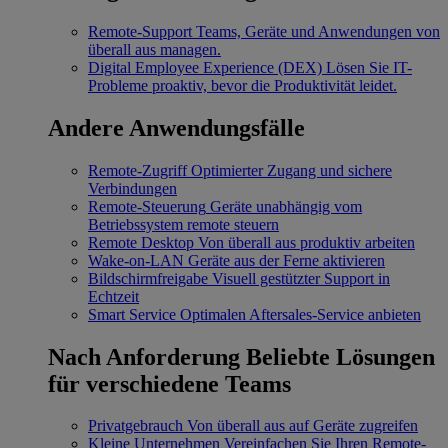
Remote-Support
Teams, Geräte und Anwendungen von
überall aus managen.
Digital Employee Experience (DEX)
Lösen Sie IT-
Probleme proaktiv, bevor die Produktivität leidet.
Andere Anwendungsfälle
Remote-Zugriff
Optimierter Zugang und sichere
Verbindungen
Remote-Steuerung
Geräte unabhängig vom
Betriebssystem remote steuern
Remote Desktop
Von überall aus produktiv arbeiten
Wake-on-LAN
Geräte aus der Ferne aktivieren
Bildschirmfreigabe
Visuell gestützter Support in
Echtzeit
Smart Service
Optimalen Aftersales-Service anbieten
Nach Anforderung
Beliebte Lösungen
für verschiedene Teams
Privatgebrauch
Von überall aus auf Geräte zugreifen
Kleine Unternehmen
Vereinfachen Sie Ihren Remote-