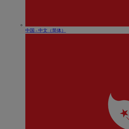
中国 - 中⽂（简体）