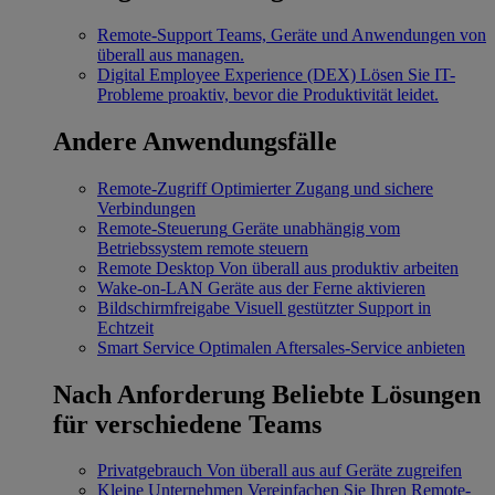
Remote-Support
Teams, Geräte und Anwendungen von
überall aus managen.
Digital Employee Experience (DEX)
Lösen Sie IT-
Probleme proaktiv, bevor die Produktivität leidet.
Andere Anwendungsfälle
Remote-Zugriff
Optimierter Zugang und sichere
Verbindungen
Remote-Steuerung
Geräte unabhängig vom
Betriebssystem remote steuern
Remote Desktop
Von überall aus produktiv arbeiten
Wake-on-LAN
Geräte aus der Ferne aktivieren
Bildschirmfreigabe
Visuell gestützter Support in
Echtzeit
Smart Service
Optimalen Aftersales-Service anbieten
Nach Anforderung
Beliebte Lösungen
für verschiedene Teams
Privatgebrauch
Von überall aus auf Geräte zugreifen
Kleine Unternehmen
Vereinfachen Sie Ihren Remote-