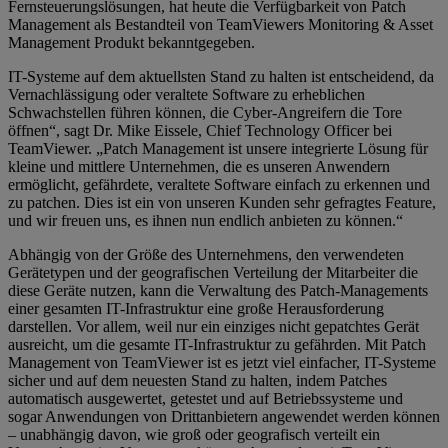
Fernsteuerungslösungen, hat heute die Verfügbarkeit von Patch
Management als Bestandteil von TeamViewers Monitoring & Asset
Management Produkt bekanntgegeben.
IT-Systeme auf dem aktuellsten Stand zu halten ist entscheidend, da
Vernachlässigung oder veraltete Software zu erheblichen
Schwachstellen führen können, die Cyber-Angreifern die Tore
öffnen“, sagt Dr. Mike Eissele, Chief Technology Officer bei
TeamViewer. „Patch Management ist unsere integrierte Lösung für
kleine und mittlere Unternehmen, die es unseren Anwendern
ermöglicht, gefährdete, veraltete Software einfach zu erkennen und
zu patchen. Dies ist ein von unseren Kunden sehr gefragtes Feature,
und wir freuen uns, es ihnen nun endlich anbieten zu können.“
Abhängig von der Größe des Unternehmens, den verwendeten
Gerätetypen und der geografischen Verteilung der Mitarbeiter die
diese Geräte nutzen, kann die Verwaltung des Patch-Managements
einer gesamten IT-Infrastruktur eine große Herausforderung
darstellen. Vor allem, weil nur ein einziges nicht gepatchtes Gerät
ausreicht, um die gesamte IT-Infrastruktur zu gefährden. Mit Patch
Management von TeamViewer ist es jetzt viel einfacher, IT-Systeme
sicher und auf dem neuesten Stand zu halten, indem Patches
automatisch ausgewertet, getestet und auf Betriebssysteme und
sogar Anwendungen von Drittanbietern angewendet werden können
– unabhängig davon, wie groß oder geografisch verteilt ein