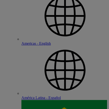
Americas - English
América Latina - Español