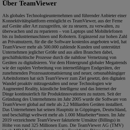
Über TeamViewer
Als globales Technologieunternehmen und führender Anbieter einer
Konnektivitätsplattform ermöglicht es TeamViewer, aus der Ferne
auf Geräte aller Art zuzugreifen, sie zu steuern, zu verwalten, zu
überwachen und zu reparieren – von Laptops und Mobiltelefonen
bis zu Industriemaschinen und Robotern. Ergänzend zur hohen Zahl
an Privatnutzern, für die die Software kostenlos angeboten wird, hat
TeamViewer mehr als 500.000 zahlende Kunden und unterstützt
Unternehmen jeglicher Größe und aus allen Branchen dabei,
geschäftskritische Prozesse durch die nahtlose Vernetzung von
Geräten zu digitalisieren. Vor dem Hintergrund globaler Megatrends
wie der rapiden Verbreitung von internetfähigen Endgeräten, der
zunehmenden Prozessautomatisierung und neuer, ortsunabhängiger
Arbeitsformen hat sich TeamViewer zum Ziel gesetzt, den digitalen
Wandel proaktiv mitzugestalten und neue Technologien wie
Augmented Reality, künstliche Intelligenz und das Internet der
Dinge kontinuierlich für Produktinnovationen zu nutzen. Seit der
Gründung des Unternehmens im Jahr 2005 wurde die Software von
TeamViewer global auf mehr als 2,2 Milliarden Geräten installiert.
Das Unternehmen hat seinen Hauptsitz in Göppingen, Deutschland,
und beschäftigt weltweit mehr als 1.000 Mitarbeiter*innen. Im Jahr
2019 verzeichnete TeamViewer fakturierte Umsätze (Billings) in
Höhe von rund 325 Millionen Euro. Die TeamViewer AG (TMV)