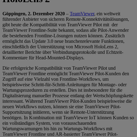
Göppingen, 2. Dezember 2020
–
TeamViewer
, ein weltweit
führender Anbieter von sicheren Remote-Konnektivitätslösungen,
gibt heute die Kompatibilität von TeamViewer Pilot mit der
TeamViewer Frontline-Suite bekannt, sodass alle Pilot-Anwender
die bestehenden Frontline-Lösungen nutzen können. Zusätzlich
ermöglicht das Update 3.0 neue branchenrelevante Funktionen,
einschließlich der Unterstützung von Microsoft HoloLens 2,
detaillierter Berichte über Verbindungsprotokolle und Echtzeit-
Kommentare für Head-Mounted-Displays.
Die erfolgreiche Kompatibilität von TeamViewer Pilot und
TeamViewer Frontline ermöglicht TeamViewer Pilot-Kunden den
Zugriff auf eine Vielzahl von Frontline-Workflows, um
beispielsweise Schritt-für-Schritt-Anleitungen für Montage- oder
Wartungsprozeduren zu erstellen. Dies ist insbesondere für die
Digitalisierung manueller Prozesse entlang der Wertschöpfungskette
interessant. Während TeamViewer Pilot-Kunden beispielsweise die
neuen Workflows nutzen, können sie eine TeamViewer Pilot-
Supportsitzung initiieren, wenn sie Remote-Unterstützung
benötigen. In Kombination mit TeamViewer IoT können Kunden so
ein vollständiges System, von vorausschauenden
Wartungswarnungen bis hin zu Wartungs-Workflows mit
TeamViewer Frontline und AR-basierter TeamViewer Pilot-