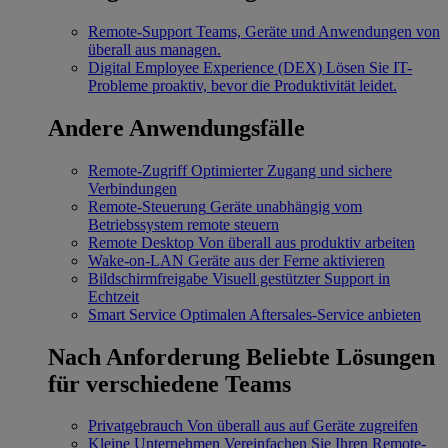
Remote-Support
Teams, Geräte und Anwendungen von
überall aus managen.
Digital Employee Experience (DEX)
Lösen Sie IT-
Probleme proaktiv, bevor die Produktivität leidet.
Andere Anwendungsfälle
Remote-Zugriff
Optimierter Zugang und sichere
Verbindungen
Remote-Steuerung
Geräte unabhängig vom
Betriebssystem remote steuern
Remote Desktop
Von überall aus produktiv arbeiten
Wake-on-LAN
Geräte aus der Ferne aktivieren
Bildschirmfreigabe
Visuell gestützter Support in
Echtzeit
Smart Service
Optimalen Aftersales-Service anbieten
Nach Anforderung
Beliebte Lösungen
für verschiedene Teams
Privatgebrauch
Von überall aus auf Geräte zugreifen
Kleine Unternehmen
Vereinfachen Sie Ihren Remote-