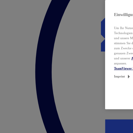
Einwillig
Um Ihr Nutzer
Technologie
und unsere Ma
stimmen Sie 
zum Zwecke de
genauen Zwec
und unserer
A
anpassen.
TeamViewer 
Imprint