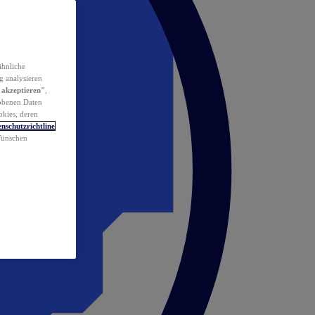
ähnliche
g analysieren
 akzeptieren"
,
obenen Daten
okies, deren
nschutzrichtline
 Wünschen