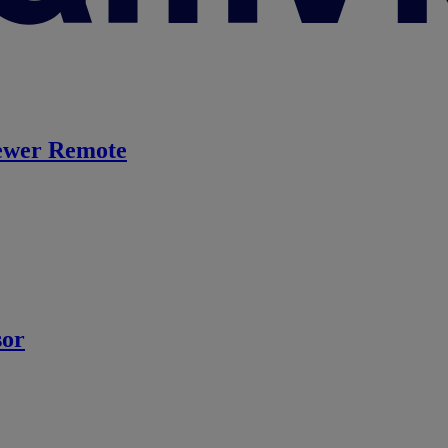
ewer Remote
sor