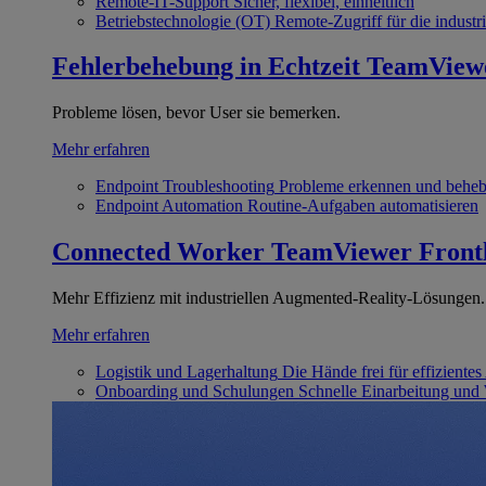
Remote-IT-Support
Sicher, flexibel, einheitlich
Betriebstechnologie (OT)
Remote-Zugriff für die industri
Fehlerbehebung in Echtzeit
TeamView
Probleme lösen, bevor User sie bemerken.
Mehr erfahren
Endpoint Troubleshooting
Probleme erkennen und behe
Endpoint Automation
Routine-Aufgaben automatisieren
Connected Worker
TeamViewer Front
Mehr Effizienz mit industriellen Augmented-Reality-Lösungen.
Mehr erfahren
Logistik und Lagerhaltung
Die Hände frei für effizientes
Onboarding und Schulungen
Schnelle Einarbeitung und