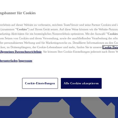
ungsbanner für Cookies
erlebnis auf dieser Website zu verbessern, möchten TeamViewer und seine Partner Cookies und 
n (zusammen
"Cookies"
) auf Ihrem Gerät setzen. Auf diese Weise können wir die Website-Nutzun
rketing-Aktivitäten für ein bestmögliches Nutzererlebnis optimieren. Mit der Auswahl
"Cookies
dem Setzen von Cookies und deren Verwendung, sowie der anschließenden Verarbeitung der erh
r personalisierten Werbung und für Marketingzwecke zu. Detaillierte Informationen zu den Co
ken, zu Drittempfängern, der Cookie-Lebensdauer und mehr, finden Sie in unserer
Cookie Date
llgemeinen Datenschutzrichtlinie
. Sie können Ihre Cookie-Einstellungen jederzeit nach Ihren
herunterladen
Impressum
Cookie-Einstellungen
Alle Cookies akzeptieren