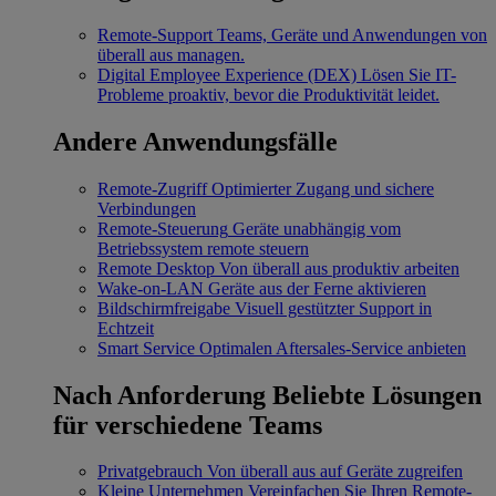
Remote-Support
Teams, Geräte und Anwendungen von
überall aus managen.
Digital Employee Experience (DEX)
Lösen Sie IT-
Probleme proaktiv, bevor die Produktivität leidet.
Andere Anwendungsfälle
Remote-Zugriff
Optimierter Zugang und sichere
Verbindungen
Remote-Steuerung
Geräte unabhängig vom
Betriebssystem remote steuern
Remote Desktop
Von überall aus produktiv arbeiten
Wake-on-LAN
Geräte aus der Ferne aktivieren
Bildschirmfreigabe
Visuell gestützter Support in
Echtzeit
Smart Service
Optimalen Aftersales-Service anbieten
Nach Anforderung
Beliebte Lösungen
für verschiedene Teams
Privatgebrauch
Von überall aus auf Geräte zugreifen
Kleine Unternehmen
Vereinfachen Sie Ihren Remote-