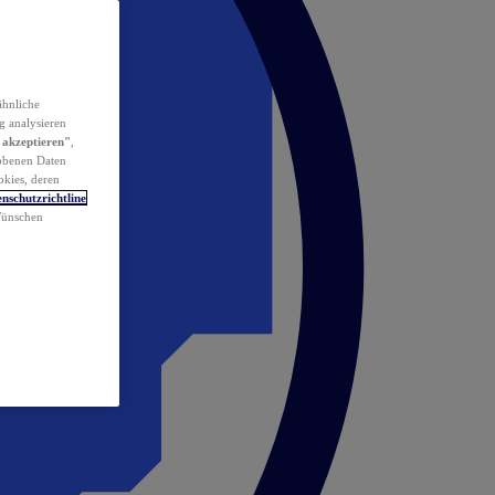
ähnliche
g analysieren
 akzeptieren"
,
obenen Daten
okies, deren
nschutzrichtline
 Wünschen