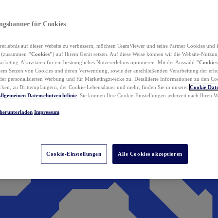
ungsbanner für Cookies
erlebnis auf dieser Website zu verbessern, möchten TeamViewer und seine Partner Cookies und 
n (zusammen
"Cookies"
) auf Ihrem Gerät setzen. Auf diese Weise können wir die Website-Nutzun
rketing-Aktivitäten für ein bestmögliches Nutzererlebnis optimieren. Mit der Auswahl
"Cookies
dem Setzen von Cookies und deren Verwendung, sowie der anschließenden Verarbeitung der erh
r personalisierten Werbung und für Marketingzwecke zu. Detaillierte Informationen zu den Co
ken, zu Drittempfängern, der Cookie-Lebensdauer und mehr, finden Sie in unserer
Cookie Date
llgemeinen Datenschutzrichtlinie
. Sie können Ihre Cookie-Einstellungen jederzeit nach Ihren
herunterladen
Impressum
Cookie-Einstellungen
Alle Cookies akzeptieren