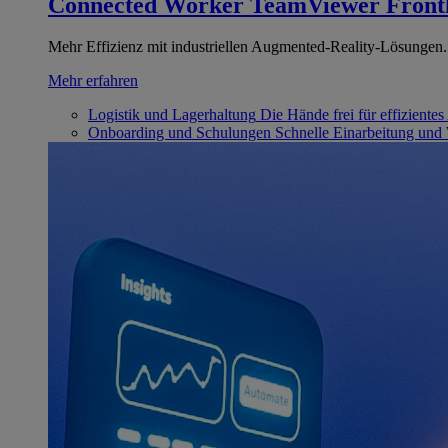
Connected Worker
TeamViewer Front
Mehr Effizienz mit industriellen Augmented-Reality-Lösungen.
Mehr erfahren
Logistik und Lagerhaltung
Die Hände frei für effizientes
Onboarding und Schulungen
Schnelle Einarbeitung und