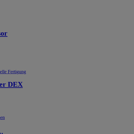
sor
elle Fertigung
er DEX
ben