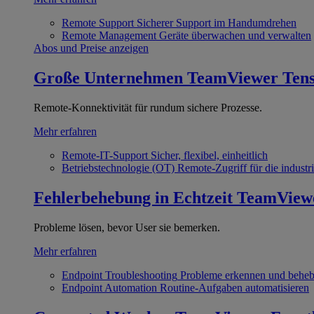
Remote Support
Sicherer Support im Handumdrehen
Remote Management
Geräte überwachen und verwalten
Abos und Preise anzeigen
Große Unternehmen
TeamViewer Ten
Remote-Konnektivität für rundum sichere Prozesse.
Mehr erfahren
Remote-IT-Support
Sicher, flexibel, einheitlich
Betriebstechnologie (OT)
Remote-Zugriff für die industri
Fehlerbehebung in Echtzeit
TeamView
Probleme lösen, bevor User sie bemerken.
Mehr erfahren
Endpoint Troubleshooting
Probleme erkennen und behe
Endpoint Automation
Routine-Aufgaben automatisieren