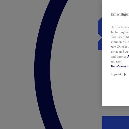
Einwillig
Um Ihr Nutzer
Technologie
und unsere Ma
stimmen Sie 
zum Zwecke de
genauen Zwec
und unserer
A
anpassen.
TeamViewer 
Imprint