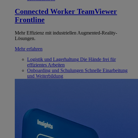
Connected Worker
TeamViewer
Frontline
Mehr Effizienz mit industriellen Augmented-Reality-
Lösungen.
Mehr erfahren
Logistik und Lagerhaltung
Die Hände frei für
effizientes Arbeiten
Onboarding und Schulungen
Schnelle Einarbeitung
und Weiterbildung