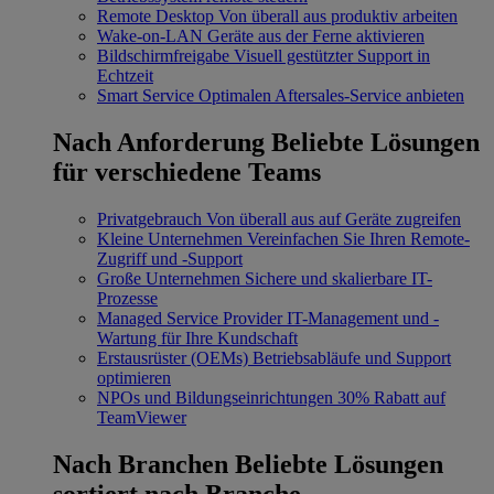
Remote Desktop
Von überall aus produktiv arbeiten
Wake-on-LAN
Geräte aus der Ferne aktivieren
Bildschirmfreigabe
Visuell gestützter Support in
Echtzeit
Smart Service
Optimalen Aftersales-Service anbieten
Nach Anforderung
Beliebte Lösungen
für verschiedene Teams
Privatgebrauch
Von überall aus auf Geräte zugreifen
Kleine Unternehmen
Vereinfachen Sie Ihren Remote-
Zugriff und -Support
Große Unternehmen
Sichere und skalierbare IT-
Prozesse
Managed Service Provider
IT-Management und -
Wartung für Ihre Kundschaft
Erstausrüster (OEMs)
Betriebsabläufe und Support
optimieren
NPOs und Bildungseinrichtungen
30% Rabatt auf
TeamViewer
Nach Branchen
Beliebte Lösungen
sortiert nach Branche