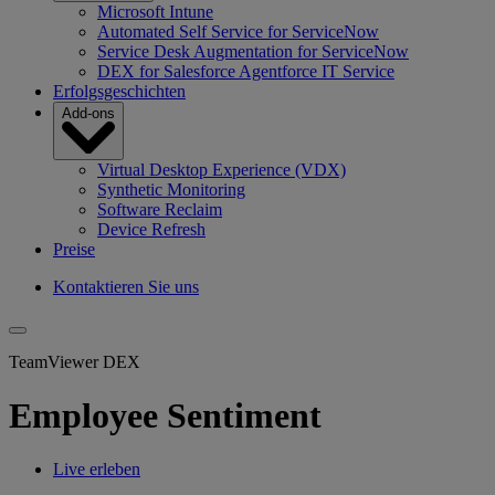
Microsoft Intune
Automated Self Service for ServiceNow
Service Desk Augmentation for ServiceNow
DEX for Salesforce Agentforce IT Service
Erfolgsgeschichten
Add-ons
Virtual Desktop Experience (VDX)
Synthetic Monitoring
Software Reclaim
Device Refresh
Preise
Kontaktieren Sie uns
TeamViewer DEX
Employee Sentiment
Live erleben