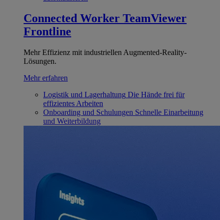
Connected Worker
TeamViewer
Frontline
Mehr Effizienz mit industriellen Augmented-Reality-
Lösungen.
Mehr erfahren
Logistik und Lagerhaltung
Die Hände frei für
effizientes Arbeiten
Onboarding und Schulungen
Schnelle Einarbeitung
und Weiterbildung