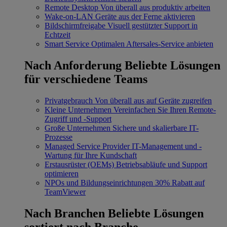
Remote Desktop
Von überall aus produktiv arbeiten
Wake-on-LAN
Geräte aus der Ferne aktivieren
Bildschirmfreigabe
Visuell gestützter Support in
Echtzeit
Smart Service
Optimalen Aftersales-Service anbieten
Nach Anforderung
Beliebte Lösungen
für verschiedene Teams
Privatgebrauch
Von überall aus auf Geräte zugreifen
Kleine Unternehmen
Vereinfachen Sie Ihren Remote-
Zugriff und -Support
Große Unternehmen
Sichere und skalierbare IT-
Prozesse
Managed Service Provider
IT-Management und -
Wartung für Ihre Kundschaft
Erstausrüster (OEMs)
Betriebsabläufe und Support
optimieren
NPOs und Bildungseinrichtungen
30% Rabatt auf
TeamViewer
Nach Branchen
Beliebte Lösungen
sortiert nach Branche