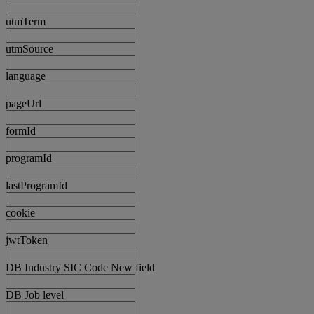
utmTerm
utmSource
language
pageUrl
formId
programId
lastProgramId
cookie
jwtToken
DB Industry SIC Code New field
DB Job level