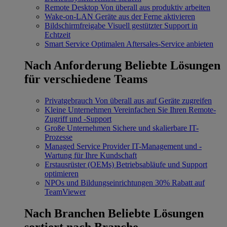
Remote Desktop
Von überall aus produktiv arbeiten
Wake-on-LAN
Geräte aus der Ferne aktivieren
Bildschirmfreigabe
Visuell gestützter Support in
Echtzeit
Smart Service
Optimalen Aftersales-Service anbieten
Nach Anforderung
Beliebte Lösungen
für verschiedene Teams
Privatgebrauch
Von überall aus auf Geräte zugreifen
Kleine Unternehmen
Vereinfachen Sie Ihren Remote-
Zugriff und -Support
Große Unternehmen
Sichere und skalierbare IT-
Prozesse
Managed Service Provider
IT-Management und -
Wartung für Ihre Kundschaft
Erstausrüster (OEMs)
Betriebsabläufe und Support
optimieren
NPOs und Bildungseinrichtungen
30% Rabatt auf
TeamViewer
Nach Branchen
Beliebte Lösungen
sortiert nach Branche