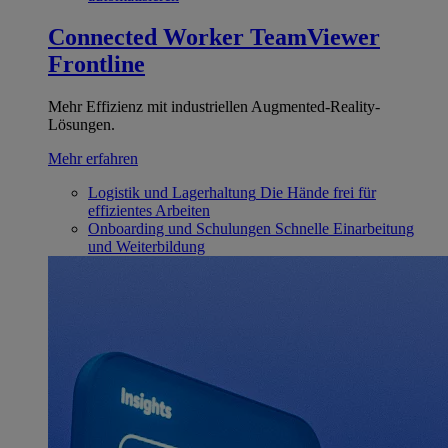
Connected Worker
TeamViewer
Frontline
Mehr Effizienz mit industriellen Augmented-Reality-
Lösungen.
Mehr erfahren
Logistik und Lagerhaltung
Die Hände frei für
effizientes Arbeiten
Onboarding und Schulungen
Schnelle Einarbeitung
und Weiterbildung