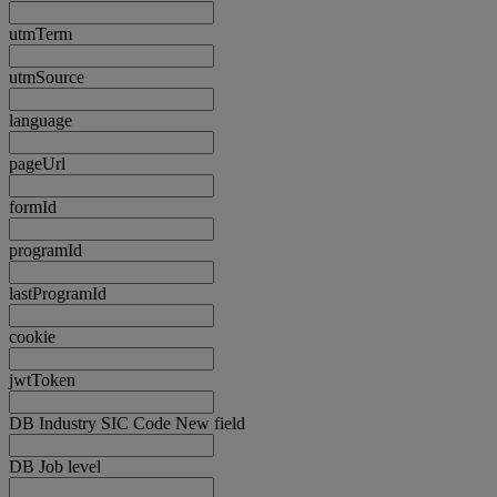
utmTerm
utmSource
language
pageUrl
formId
programId
lastProgramId
cookie
jwtToken
DB Industry SIC Code New field
DB Job level