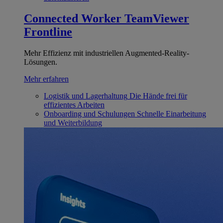
Connected Worker
TeamViewer
Frontline
Mehr Effizienz mit industriellen Augmented-Reality-
Lösungen.
Mehr erfahren
Logistik und Lagerhaltung
Die Hände frei für
effizientes Arbeiten
Onboarding und Schulungen
Schnelle Einarbeitung
und Weiterbildung