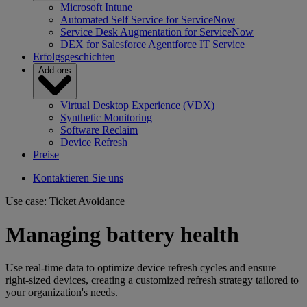
Microsoft Intune
Automated Self Service for ServiceNow
Service Desk Augmentation for ServiceNow
DEX for Salesforce Agentforce IT Service
Erfolgsgeschichten
Add-ons
Virtual Desktop Experience (VDX)
Synthetic Monitoring
Software Reclaim
Device Refresh
Preise
Kontaktieren Sie uns
Use case: Ticket Avoidance
Managing battery health
Use real-time data to optimize device refresh cycles and ensure
right-sized devices, creating a customized refresh strategy tailored to
your organization's needs.