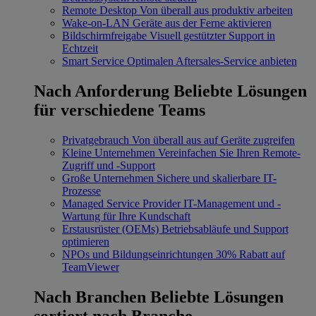
Remote Desktop
Von überall aus produktiv arbeiten
Wake-on-LAN
Geräte aus der Ferne aktivieren
Bildschirmfreigabe
Visuell gestützter Support in
Echtzeit
Smart Service
Optimalen Aftersales-Service anbieten
Nach Anforderung
Beliebte Lösungen
für verschiedene Teams
Privatgebrauch
Von überall aus auf Geräte zugreifen
Kleine Unternehmen
Vereinfachen Sie Ihren Remote-
Zugriff und -Support
Große Unternehmen
Sichere und skalierbare IT-
Prozesse
Managed Service Provider
IT-Management und -
Wartung für Ihre Kundschaft
Erstausrüster (OEMs)
Betriebsabläufe und Support
optimieren
NPOs und Bildungseinrichtungen
30% Rabatt auf
TeamViewer
Nach Branchen
Beliebte Lösungen
sortiert nach Branche