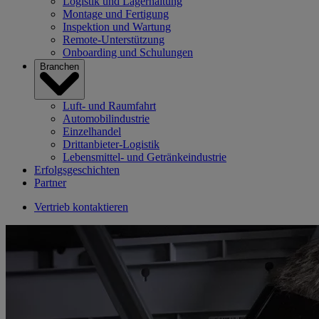
Logistik und Lagerhaltung
Montage und Fertigung
Inspektion und Wartung
Remote-Unterstützung
Onboarding und Schulungen
Branchen
Luft- und Raumfahrt
Automobilindustrie
Einzelhandel
Drittanbieter-Logistik
Lebensmittel- und Getränkeindustrie
Erfolgsgeschichten
Partner
Vertrieb kontaktieren