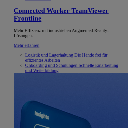
Connected Worker
TeamViewer
Frontline
Mehr Effizienz mit industriellen Augmented-Reality-
Lösungen.
Mehr erfahren
Logistik und Lagerhaltung
Die Hände frei für
effizientes Arbeiten
Onboarding und Schulungen
Schnelle Einarbeitung
und Weiterbildung