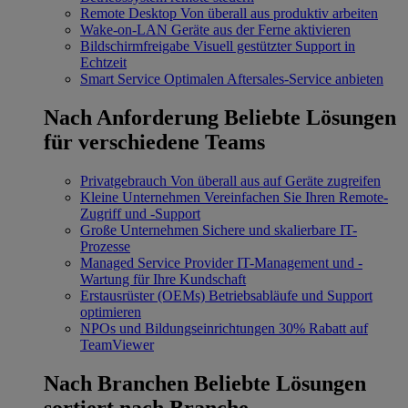
Remote Desktop
Von überall aus produktiv arbeiten
Wake-on-LAN
Geräte aus der Ferne aktivieren
Bildschirmfreigabe
Visuell gestützter Support in
Echtzeit
Smart Service
Optimalen Aftersales-Service anbieten
Nach Anforderung
Beliebte Lösungen
für verschiedene Teams
Privatgebrauch
Von überall aus auf Geräte zugreifen
Kleine Unternehmen
Vereinfachen Sie Ihren Remote-
Zugriff und -Support
Große Unternehmen
Sichere und skalierbare IT-
Prozesse
Managed Service Provider
IT-Management und -
Wartung für Ihre Kundschaft
Erstausrüster (OEMs)
Betriebsabläufe und Support
optimieren
NPOs und Bildungseinrichtungen
30% Rabatt auf
TeamViewer
Nach Branchen
Beliebte Lösungen
sortiert nach Branche