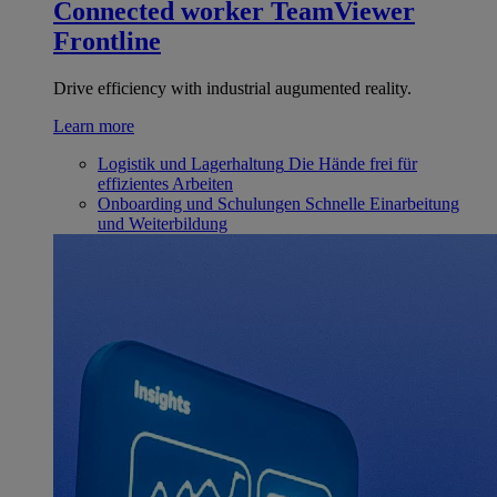
Connected worker
TeamViewer
Frontline
Drive efficiency with industrial augumented reality.
Learn more
Logistik und Lagerhaltung
Die Hände frei für
effizientes Arbeiten
Onboarding und Schulungen
Schnelle Einarbeitung
und Weiterbildung