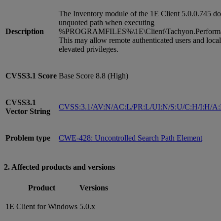
The Inventory module of the 1E Client 5.0.0.745 do
unquoted path when executing
Description
%PROGRAMFILES%\1E\Client\Tachyon.Performan
This may allow remote authenticated users and local
elevated privileges.
CVSS3.1
Score
Base Score 8.8 (High)
CVSS3.1
CVSS:3.1/AV:N/AC:L/PR:L/UI:N/S:U/C:H/I:H/A
Vector String
Problem type
CWE-428: Uncontrolled Search Path Element
2. Affected products and versions
Product
Versions
1E Client for Windows
5.0.x