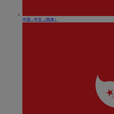
中国 - 中⽂（简体）