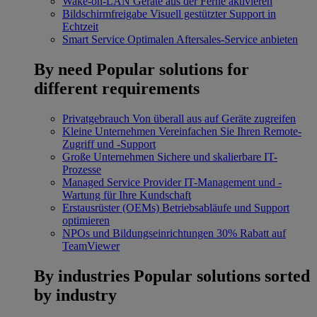
Wake-on-LAN
Geräte aus der Ferne aktivieren
Bildschirmfreigabe
Visuell gestützter Support in
Echtzeit
Smart Service
Optimalen Aftersales-Service anbieten
By need
Popular solutions for
different requirements
Privatgebrauch
Von überall aus auf Geräte zugreifen
Kleine Unternehmen
Vereinfachen Sie Ihren Remote-
Zugriff und -Support
Große Unternehmen
Sichere und skalierbare IT-
Prozesse
Managed Service Provider
IT-Management und -
Wartung für Ihre Kundschaft
Erstausrüster (OEMs)
Betriebsabläufe und Support
optimieren
NPOs und Bildungseinrichtungen
30% Rabatt auf
TeamViewer
By industries
Popular solutions sorted
by industry