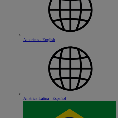
Americas - English
América Latina - Español