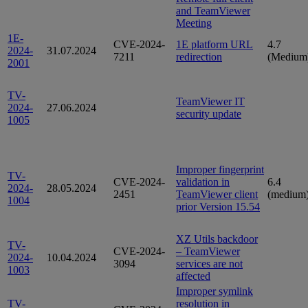
and TeamViewer
Meeting
1E-
CVE-2024-
1E platform URL
4.7
2024-
31.07.2024
7211
redirection
(Medium
2001
TV-
TeamViewer IT
2024-
27.06.2024
security update
1005
Improper fingerprint
TV-
CVE-2024-
validation in
6.4
2024-
28.05.2024
2451
TeamViewer client
(medium
1004
prior Version 15.54
XZ Utils backdoor
TV-
CVE-2024-
– TeamViewer
2024-
10.04.2024
3094
services are not
1003
affected
Improper symlink
TV-
resolution in