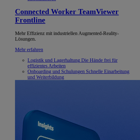
Connected Worker
TeamViewer
Frontline
Mehr Effizienz mit industriellen Augmented-Reality-
Lösungen.
Mehr erfahren
Logistik und Lagerhaltung
Die Hände frei für
effizientes Arbeiten
Onboarding und Schulungen
Schnelle Einarbeitung
und Weiterbildung