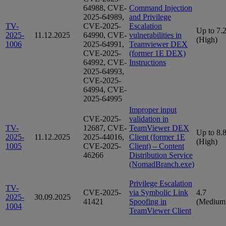
64988, CVE-
Command Injection
2025-64989,
and Privilege
TV-
CVE-2025-
Escalation
Up to 7.
2025-
11.12.2025
64990, CVE-
vulnerabilities in
(High)
1006
2025-64991,
Teamviewer DEX
CVE-2025-
(former 1E DEX)
64992, CVE-
Instructions
2025-64993,
CVE-2025-
64994, CVE-
2025-64995
Improper input
CVE-2025-
validation in
TV-
12687, CVE-
TeamViewer DEX
Up to 8.
2025-
11.12.2025
2025-44016,
Client (former 1E
(High)
1005
CVE-2025-
Client) – Content
46266
Distribution Service
(NomadBranch.exe)
Privilege Escalation
TV-
CVE-2025-
via Symbolic Link
4.7
2025-
30.09.2025
41421
Spoofing in
(Medium
1004
TeamViewer Client