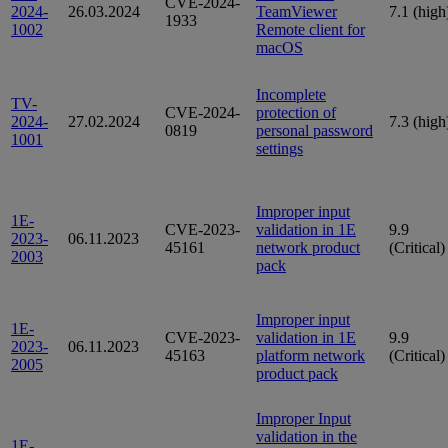
CVE-2024-
2024-
26.03.2024
TeamViewer
7.1 (high
1933
1002
Remote client for
macOS
Incomplete
TV-
CVE-2024-
protection of
2024-
27.02.2024
7.3 (high
0819
personal password
1001
settings
Improper input
1E-
CVE-2023-
validation in 1E
9.9
2023-
06.11.2023
45161
network product
(Critical)
2003
pack
Improper input
1E-
CVE-2023-
validation in 1E
9.9
2023-
06.11.2023
45163
platform network
(Critical)
2005
product pack
Improper Input
validation in the
1E-