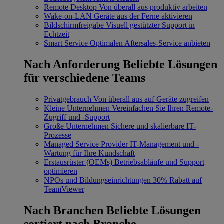
Remote Desktop
Von überall aus produktiv arbeiten
Wake-on-LAN
Geräte aus der Ferne aktivieren
Bildschirmfreigabe
Visuell gestützter Support in
Echtzeit
Smart Service
Optimalen Aftersales-Service anbieten
Nach Anforderung
Beliebte Lösungen
für verschiedene Teams
Privatgebrauch
Von überall aus auf Geräte zugreifen
Kleine Unternehmen
Vereinfachen Sie Ihren Remote-
Zugriff und -Support
Große Unternehmen
Sichere und skalierbare IT-
Prozesse
Managed Service Provider
IT-Management und -
Wartung für Ihre Kundschaft
Erstausrüster (OEMs)
Betriebsabläufe und Support
optimieren
NPOs und Bildungseinrichtungen
30% Rabatt auf
TeamViewer
Nach Branchen
Beliebte Lösungen
sortiert nach Branche