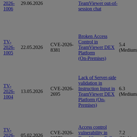
2026-
29.06.2026
TeamViewer out-of-
1006
session chat
Broken Access
TV-
Control in
CVE-2026-
5.4
2026-
22.05.2026
TeamViewer DEX
8381
(Medium
1005
Platform
(On‑Premises)
Lack of Server-side
validation in
TV-
CVE-2026-
Instruction Input in
6.3
2026-
13.05.2026
2695
TeamViewer DEX
(Medium
1004
Platform (On-
Premises)
Access control
TV-
CVE-2026-
vulnerability in
7.2
2026-
05.02.2026