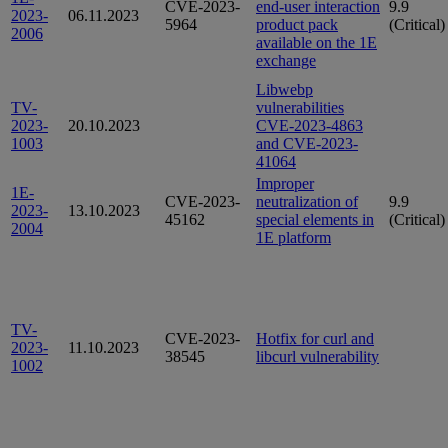
CVE-2023-
end-user interaction
9.9
2023-
06.11.2023
5964
product pack
(Critical)
2006
available on the 1E
exchange
Libwebp
TV-
vulnerabilities
2023-
20.10.2023
CVE-2023-4863
1003
and CVE-2023-
41064
Improper
1E-
CVE-2023-
neutralization of
9.9
2023-
13.10.2023
45162
special elements in
(Critical)
2004
1E platform
TV-
CVE-2023-
Hotfix for curl and
2023-
11.10.2023
38545
libcurl vulnerability
1002