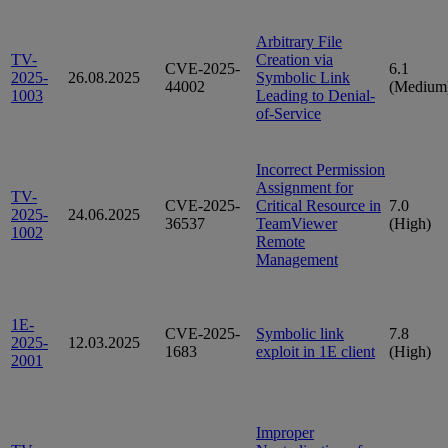
Arbitrary File
TV-
Creation via
CVE-2025-
6.1
2025-
26.08.2025
Symbolic Link
44002
(Medium
1003
Leading to Denial-
of-Service
Incorrect Permission
Assignment for
TV-
CVE-2025-
Critical Resource in
7.0
2025-
24.06.2025
36537
TeamViewer
(High)
1002
Remote
Management
1E-
CVE-2025-
Symbolic link
7.8
2025-
12.03.2025
1683
exploit in 1E client
(High)
2001
Improper