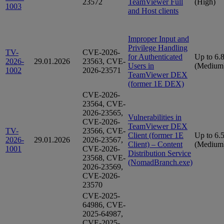
23572
TeamViewer Full
(High)
1003
and Host clients
Improper Input and
Privilege Handling
TV-
CVE-2026-
for Authenticated
Up to 6.
2026-
29.01.2026
23563, CVE-
Users in
(Medium
1002
2026-23571
TeamViewer DEX
(former 1E DEX)
CVE-2026-
23564, CVE-
2026-23565,
Vulnerabilities in
CVE-2026-
TeamViewer DEX
TV-
23566, CVE-
Client (former 1E
Up to 6.
2026-
29.01.2026
2026-23567,
Client) – Content
(Medium
1001
CVE-2026-
Distribution Service
23568, CVE-
(NomadBranch.exe)
2026-23569,
CVE-2026-
23570
CVE-2025-
64986, CVE-
2025-64987,
CVE-2025-