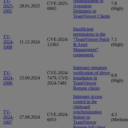
TV-
Neutralization of
CVE-2025-
7.8
2025-
28.01.2025
Argument
0065
(High)
1001
Delimiters in
TeamViewer Clients
Insufficient
permissions in the
TV-
CVE-2024-
“TeamViewer Patch
7.1
2024-
11.12.2024
12363
& Asset
(High)
1008
Management”
component.
Improper signature
TV-
CVE-2024-
verification of driver
8.8
2024-
25.09.2024
7479, CVE-
installation in
(High)
1006
2024-7481
TeamViewer
Remote clients
Improper access
control in the
clipboard
TV-
synchronization
CVE-2024-
4.3
2024-
27.08.2024
feature in
6053
(Medium
1007
TeamViewer
Remote full client