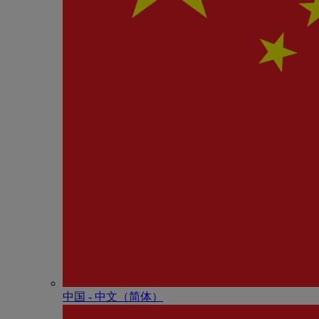
中国 - 中⽂（简体）