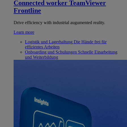
Connected worker
TeamViewer
Frontline
Drive efficiency with industrial augumented reality.
Learn more
Logistik und Lagerhaltung
Die Hände frei für
effizientes Arbeiten
Onboarding und Schulungen
Schnelle Einarbeitung
und Weiterbildung