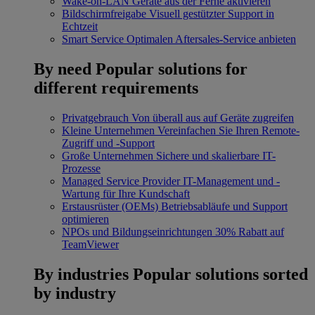
Wake-on-LAN
Geräte aus der Ferne aktivieren
Bildschirmfreigabe
Visuell gestützter Support in
Echtzeit
Smart Service
Optimalen Aftersales-Service anbieten
By need
Popular solutions for
different requirements
Privatgebrauch
Von überall aus auf Geräte zugreifen
Kleine Unternehmen
Vereinfachen Sie Ihren Remote-
Zugriff und -Support
Große Unternehmen
Sichere und skalierbare IT-
Prozesse
Managed Service Provider
IT-Management und -
Wartung für Ihre Kundschaft
Erstausrüster (OEMs)
Betriebsabläufe und Support
optimieren
NPOs und Bildungseinrichtungen
30% Rabatt auf
TeamViewer
By industries
Popular solutions sorted
by industry