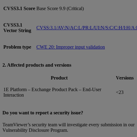
CVSS3.1
Score
Base Score 9.9 (Critical)
CVSS3.1
CVSS:3.1/AV:N/AC:L/PR:L/UI:N/S:C/C:H/I:H/A
Vector String
Problem type
CWE 20: Improper input validation
2. Affected products and versions
Product
Versions
1E Platform – Exchange Product Pack – End-User
<23
Interaction
Do you want to report a security issue?
TeamViewer’s security team will investigate every submission in our
Vulnerability Disclosure Program.