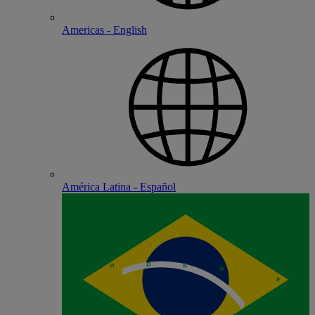
Americas - English
América Latina - Español