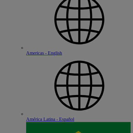
Americas - English
América Latina - Español