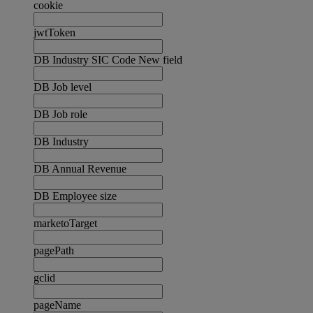
cookie
jwtToken
DB Industry SIC Code New field
DB Job level
DB Job role
DB Industry
DB Annual Revenue
DB Employee size
marketoTarget
pagePath
gclid
pageName