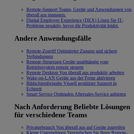
Remote-Support
Teams, Geräte und Anwendungen von
überall aus managen.
Digital Employee Experience (DEX)
Lösen Sie IT-
Probleme proaktiv, bevor die Produktivität leidet.
Andere Anwendungsfälle
Remote-Zugriff
Optimierter Zugang und sichere
Verbindungen
Remote-Steuerung
Geräte unabhängig vom
Betriebssystem remote steuern
Remote Desktop
Von überall aus produktiv arbeiten
Wake-on-LAN
Geräte aus der Ferne aktivieren
Bildschirmfreigabe
Visuell gestützter Support in
Echtzeit
Smart Service
Optimalen Aftersales-Service anbieten
Nach Anforderung
Beliebte Lösungen
für verschiedene Teams
Privatgebrauch
Von überall aus auf Geräte zugreifen
Kleine Unternehmen
Vereinfachen Sie Ihren Remote-