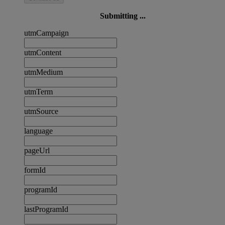
Submitting ...
utmCampaign
utmContent
utmMedium
utmTerm
utmSource
language
pageUrl
formId
programId
lastProgramId