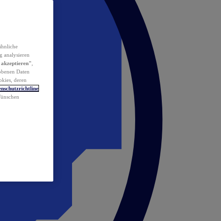
ähnliche
g analysieren
 akzeptieren"
,
obenen Daten
okies, deren
nschutzrichtline
 Wünschen