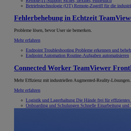
Remote-IT-Support
Sicher, flexibel, einheitlich
Betriebstechnologie (OT)
Remote-Zugriff für die industri
Fehlerbehebung in Echtzeit
TeamView
Probleme lösen, bevor User sie bemerken.
Mehr erfahren
Endpoint Troubleshooting
Probleme erkennen und behe
Endpoint Automation
Routine-Aufgaben automatisieren
Connected Worker
TeamViewer Front
Mehr Effizienz mit industriellen Augmented-Reality-Lösungen.
Mehr erfahren
Logistik und Lagerhaltung
Die Hände frei für effizientes
Onboarding und Schulungen
Schnelle Einarbeitung und