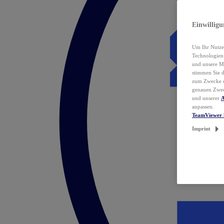
Einwillig
Um Ihr Nutzer
Technologie
und unsere Ma
stimmen Sie 
zum Zwecke de
genauen Zwec
und unserer
A
anpassen.
TeamViewer 
Imprint