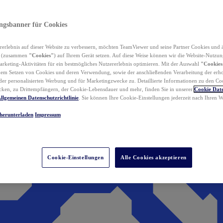
ungsbanner für Cookies
erlebnis auf dieser Website zu verbessern, möchten TeamViewer und seine Partner Cookies und 
n (zusammen
"Cookies"
) auf Ihrem Gerät setzen. Auf diese Weise können wir die Website-Nutzun
rketing-Aktivitäten für ein bestmögliches Nutzererlebnis optimieren. Mit der Auswahl
"Cookies
dem Setzen von Cookies und deren Verwendung, sowie der anschließenden Verarbeitung der erh
r personalisierten Werbung und für Marketingzwecke zu. Detaillierte Informationen zu den Co
ken, zu Drittempfängern, der Cookie-Lebensdauer und mehr, finden Sie in unserer
Cookie Date
llgemeinen Datenschutzrichtlinie
. Sie können Ihre Cookie-Einstellungen jederzeit nach Ihren
herunterladen
Impressum
Cookie-Einstellungen
Alle Cookies akzeptieren