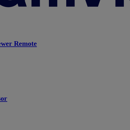
ewer Remote
sor