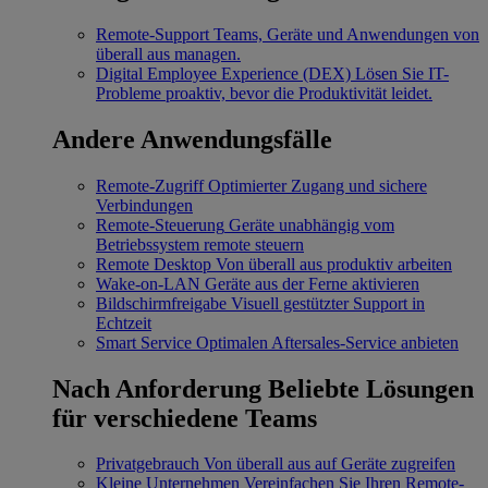
Remote-Support
Teams, Geräte und Anwendungen von
überall aus managen.
Digital Employee Experience (DEX)
Lösen Sie IT-
Probleme proaktiv, bevor die Produktivität leidet.
Andere Anwendungsfälle
Remote-Zugriff
Optimierter Zugang und sichere
Verbindungen
Remote-Steuerung
Geräte unabhängig vom
Betriebssystem remote steuern
Remote Desktop
Von überall aus produktiv arbeiten
Wake-on-LAN
Geräte aus der Ferne aktivieren
Bildschirmfreigabe
Visuell gestützter Support in
Echtzeit
Smart Service
Optimalen Aftersales-Service anbieten
Nach Anforderung
Beliebte Lösungen
für verschiedene Teams
Privatgebrauch
Von überall aus auf Geräte zugreifen
Kleine Unternehmen
Vereinfachen Sie Ihren Remote-