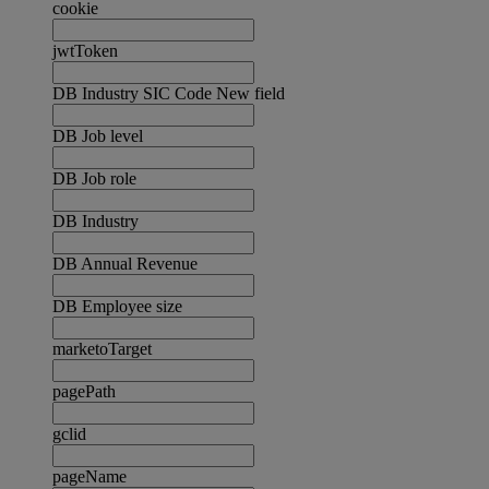
cookie
jwtToken
DB Industry SIC Code New field
DB Job level
DB Job role
DB Industry
DB Annual Revenue
DB Employee size
marketoTarget
pagePath
gclid
pageName