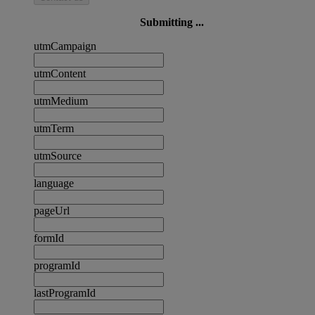
Submitting ...
utmCampaign
utmContent
utmMedium
utmTerm
utmSource
language
pageUrl
formId
programId
lastProgramId