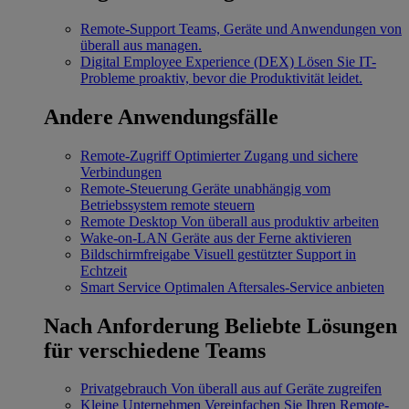
Remote-Support
Teams, Geräte und Anwendungen von
überall aus managen.
Digital Employee Experience (DEX)
Lösen Sie IT-
Probleme proaktiv, bevor die Produktivität leidet.
Andere Anwendungsfälle
Remote-Zugriff
Optimierter Zugang und sichere
Verbindungen
Remote-Steuerung
Geräte unabhängig vom
Betriebssystem remote steuern
Remote Desktop
Von überall aus produktiv arbeiten
Wake-on-LAN
Geräte aus der Ferne aktivieren
Bildschirmfreigabe
Visuell gestützter Support in
Echtzeit
Smart Service
Optimalen Aftersales-Service anbieten
Nach Anforderung
Beliebte Lösungen
für verschiedene Teams
Privatgebrauch
Von überall aus auf Geräte zugreifen
Kleine Unternehmen
Vereinfachen Sie Ihren Remote-