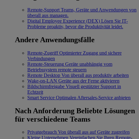
Remote-Support
Teams, Geräte und Anwendungen von
überall aus managen.
Digital Employee Experience (DEX)
Lösen Sie IT-
Probleme proaktiv, bevor die Produktivität leidet.
Andere Anwendungsfälle
Remote-Zugriff
Optimierter Zugang und sichere
Verbindungen
Remote-Steuerung
Geräte unabhängig vom
Betriebssystem remote steuern
Remote Desktop
Von überall aus produktiv arbeiten
Wake-on-LAN
Geräte aus der Ferne aktivieren
Bildschirmfreigabe
Visuell gestützter Support in
Echtzeit
Smart Service
Optimalen Aftersales-Service anbieten
Nach Anforderung
Beliebte Lösungen
für verschiedene Teams
Privatgebrauch
Von überall aus auf Geräte zugreifen
Kleine Unternehmen
Vereinfachen Sie Ihren Remote-