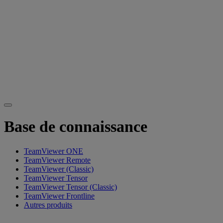
Base de connaissance
TeamViewer ONE
TeamViewer Remote
TeamViewer (Classic)
TeamViewer Tensor
TeamViewer Tensor (Classic)
TeamViewer Frontline
Autres produits