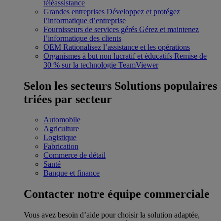
téléassistance
Grandes entreprises
Développez et protégez
l’informatique d’entreprise
Fournisseurs de services gérés
Gérez et maintenez
l’informatique des clients
OEM
Rationalisez l’assistance et les opérations
Organismes à but non lucratif et éducatifs
Remise de
30 % sur la technologie TeamViewer
Selon les secteurs
Solutions populaires
triées par secteur
Automobile
Agriculture
Logistique
Fabrication
Commerce de détail
Santé
Banque et finance
Contacter notre équipe commerciale
Vous avez besoin d’aide pour choisir la solution adaptée,