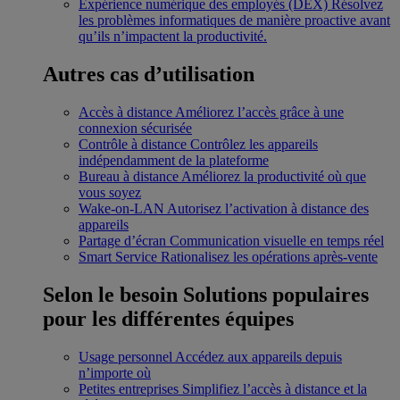
Expérience numérique des employés (DEX)
Résolvez
les problèmes informatiques de manière proactive avant
qu’ils n’impactent la productivité.
Autres cas d’utilisation
Accès à distance
Améliorez l’accès grâce à une
connexion sécurisée
Contrôle à distance
Contrôlez les appareils
indépendamment de la plateforme
Bureau à distance
Améliorez la productivité où que
vous soyez
Wake-on-LAN
Autorisez l’activation à distance des
appareils
Partage d’écran
Communication visuelle en temps réel
Smart Service
Rationalisez les opérations après-vente
Selon le besoin
Solutions populaires
pour les différentes équipes
Usage personnel
Accédez aux appareils depuis
n’importe où
Petites entreprises
Simplifiez l’accès à distance et la