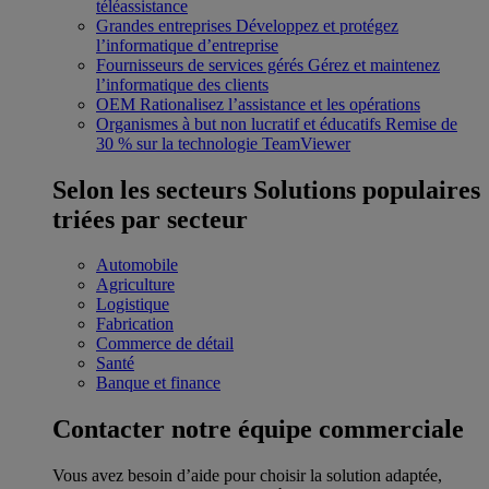
téléassistance
Grandes entreprises
Développez et protégez
l’informatique d’entreprise
Fournisseurs de services gérés
Gérez et maintenez
l’informatique des clients
OEM
Rationalisez l’assistance et les opérations
Organismes à but non lucratif et éducatifs
Remise de
30 % sur la technologie TeamViewer
Selon les secteurs
Solutions populaires
triées par secteur
Automobile
Agriculture
Logistique
Fabrication
Commerce de détail
Santé
Banque et finance
Contacter notre équipe commerciale
Vous avez besoin d’aide pour choisir la solution adaptée,