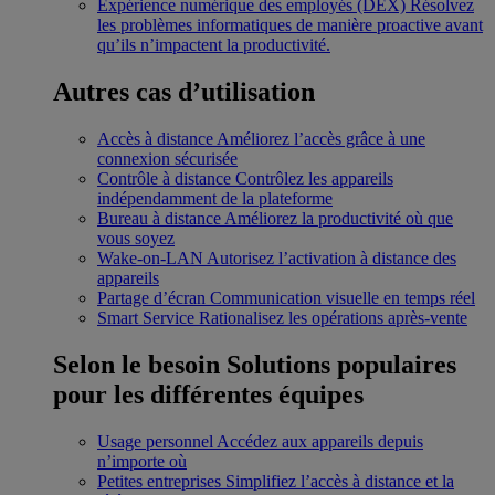
Expérience numérique des employés (DEX)
Résolvez
les problèmes informatiques de manière proactive avant
qu’ils n’impactent la productivité.
Autres cas d’utilisation
Accès à distance
Améliorez l’accès grâce à une
connexion sécurisée
Contrôle à distance
Contrôlez les appareils
indépendamment de la plateforme
Bureau à distance
Améliorez la productivité où que
vous soyez
Wake-on-LAN
Autorisez l’activation à distance des
appareils
Partage d’écran
Communication visuelle en temps réel
Smart Service
Rationalisez les opérations après-vente
Selon le besoin
Solutions populaires
pour les différentes équipes
Usage personnel
Accédez aux appareils depuis
n’importe où
Petites entreprises
Simplifiez l’accès à distance et la