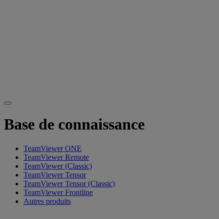
Base de connaissance
TeamViewer ONE
TeamViewer Remote
TeamViewer (Classic)
TeamViewer Tensor
TeamViewer Tensor (Classic)
TeamViewer Frontline
Autres produits