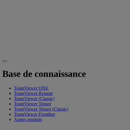
Base de connaissance
TeamViewer ONE
TeamViewer Remote
TeamViewer (Classic)
TeamViewer Tensor
TeamViewer Tensor (Classic)
TeamViewer Frontline
Autres produits