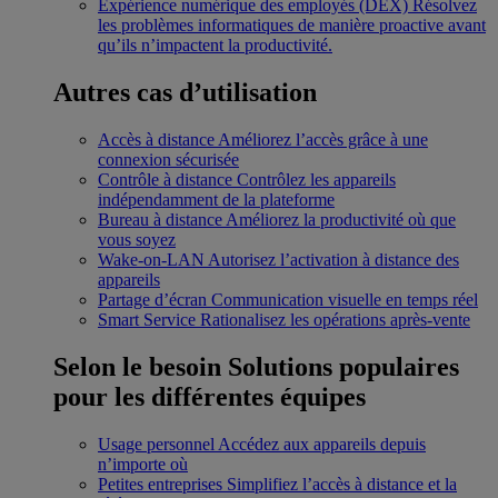
Expérience numérique des employés (DEX)
Résolvez
les problèmes informatiques de manière proactive avant
qu’ils n’impactent la productivité.
Autres cas d’utilisation
Accès à distance
Améliorez l’accès grâce à une
connexion sécurisée
Contrôle à distance
Contrôlez les appareils
indépendamment de la plateforme
Bureau à distance
Améliorez la productivité où que
vous soyez
Wake-on-LAN
Autorisez l’activation à distance des
appareils
Partage d’écran
Communication visuelle en temps réel
Smart Service
Rationalisez les opérations après-vente
Selon le besoin
Solutions populaires
pour les différentes équipes
Usage personnel
Accédez aux appareils depuis
n’importe où
Petites entreprises
Simplifiez l’accès à distance et la