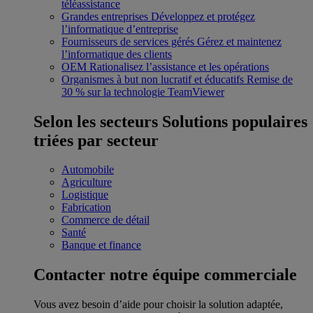
téléassistance
Grandes entreprises
Développez et protégez
l’informatique d’entreprise
Fournisseurs de services gérés
Gérez et maintenez
l’informatique des clients
OEM
Rationalisez l’assistance et les opérations
Organismes à but non lucratif et éducatifs
Remise de
30 % sur la technologie TeamViewer
Selon les secteurs
Solutions populaires
triées par secteur
Automobile
Agriculture
Logistique
Fabrication
Commerce de détail
Santé
Banque et finance
Contacter notre équipe commerciale
Vous avez besoin d’aide pour choisir la solution adaptée,