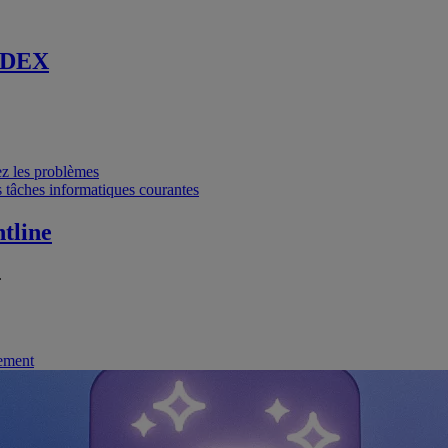
 DEX
vez les problèmes
 tâches informatiques courantes
tline
.
nement