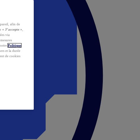
pareil, afin de
ur
« J’accepte »
,
ées via
s mesures
 notre
Politique
iers et la durée
ent de cookies