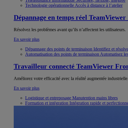
Téléassistance informatique
Sécurisée, flexible, intégrée
Technologie opérationnelle
Accès à distance à l’atelier
Dépannage en temps réel
TeamViewer
Résolvez les problèmes avant qu’ils n’affectent les utilisateurs.
En savoir plus
Dépannage des points de terminaison
Identifiez et résol
Automatisation des points de terminaison
Automatisez les
Travailleur connecté
TeamViewer Fron
Améliorez votre efficacité avec la réalité augmentée industrielle
En savoir plus
Logistique et entreposage
Manutention mains libres
Formation et intégration
Intégration rapide et perfection