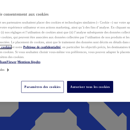
de consentement aux cookies
ses partenaires souhaitent placer des cookies et technologies similaires (« Cookie ») sur votre ap
votre expérience utilisateur et nos actions marketing, ainsi qu’à des fins d’analyse. En cliquant s
(i) nos réglages et l’utilisation de cookies ainsi que (ii) l’analyse subséquente des données collect
de cookies, qui peuvent être associées aux données collectées par l’utilisation de nos produits et le
sociées. Le placement de cookies, ainsi que le traitement des données sont décrits en détails dans
 cookies
et notre
Politique de confidentialité
, en particulier les objectifs précis, les destinataires t
es cookies. Si vous souhaitez choisir vous-même vos préférences, vous pouvez adapter le placem
mètres des cookies.
 TeamViewer
Mentions légales
ales
Paramètres des cookies
Autoriser tous les cookies