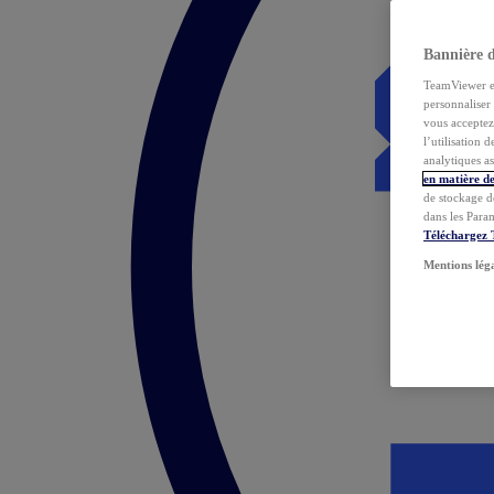
Bannière 
TeamViewer et 
personnaliser 
vous acceptez 
l’utilisation 
analytiques as
en matière de
de stockage d
dans les Para
Téléchargez
Mentions lég