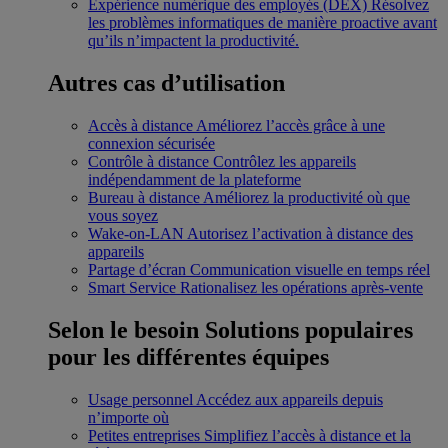
Expérience numérique des employés (DEX)
Résolvez
les problèmes informatiques de manière proactive avant
qu’ils n’impactent la productivité.
Autres cas d’utilisation
Accès à distance
Améliorez l’accès grâce à une
connexion sécurisée
Contrôle à distance
Contrôlez les appareils
indépendamment de la plateforme
Bureau à distance
Améliorez la productivité où que
vous soyez
Wake-on-LAN
Autorisez l’activation à distance des
appareils
Partage d’écran
Communication visuelle en temps réel
Smart Service
Rationalisez les opérations après-vente
Selon le besoin
Solutions populaires
pour les différentes équipes
Usage personnel
Accédez aux appareils depuis
n’importe où
Petites entreprises
Simplifiez l’accès à distance et la