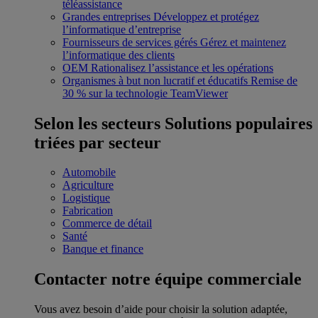
téléassistance
Grandes entreprises
Développez et protégez
l’informatique d’entreprise
Fournisseurs de services gérés
Gérez et maintenez
l’informatique des clients
OEM
Rationalisez l’assistance et les opérations
Organismes à but non lucratif et éducatifs
Remise de
30 % sur la technologie TeamViewer
Selon les secteurs
Solutions populaires
triées par secteur
Automobile
Agriculture
Logistique
Fabrication
Commerce de détail
Santé
Banque et finance
Contacter notre équipe commerciale
Vous avez besoin d’aide pour choisir la solution adaptée,