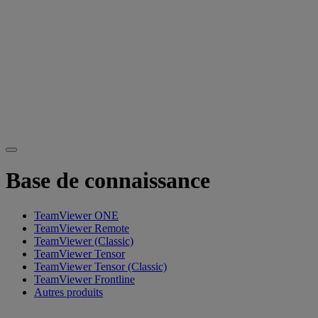
Base de connaissance
TeamViewer ONE
TeamViewer Remote
TeamViewer (Classic)
TeamViewer Tensor
TeamViewer Tensor (Classic)
TeamViewer Frontline
Autres produits