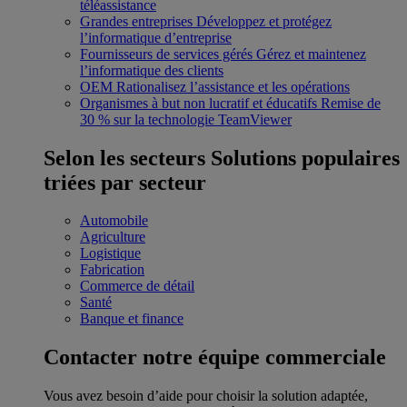
téléassistance
Grandes entreprises
Développez et protégez
l’informatique d’entreprise
Fournisseurs de services gérés
Gérez et maintenez
l’informatique des clients
OEM
Rationalisez l’assistance et les opérations
Organismes à but non lucratif et éducatifs
Remise de
30 % sur la technologie TeamViewer
Selon les secteurs
Solutions populaires
triées par secteur
Automobile
Agriculture
Logistique
Fabrication
Commerce de détail
Santé
Banque et finance
Contacter notre équipe commerciale
Vous avez besoin d’aide pour choisir la solution adaptée,