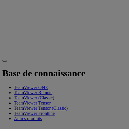
Base de connaissance
TeamViewer ONE
TeamViewer Remote
TeamViewer (Classic)
TeamViewer Tensor
TeamViewer Tensor (Classic)
TeamViewer Frontline
Autres produits