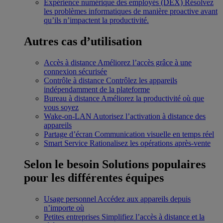
Expérience numérique des employés (DEX)
Résolvez
les problèmes informatiques de manière proactive avant
qu’ils n’impactent la productivité.
Autres cas d’utilisation
Accès à distance
Améliorez l’accès grâce à une
connexion sécurisée
Contrôle à distance
Contrôlez les appareils
indépendamment de la plateforme
Bureau à distance
Améliorez la productivité où que
vous soyez
Wake-on-LAN
Autorisez l’activation à distance des
appareils
Partage d’écran
Communication visuelle en temps réel
Smart Service
Rationalisez les opérations après-vente
Selon le besoin
Solutions populaires
pour les différentes équipes
Usage personnel
Accédez aux appareils depuis
n’importe où
Petites entreprises
Simplifiez l’accès à distance et la