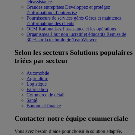
téléassistance
Grandes entreprises
Développez et protégez
l’informatique d’entreprise
Fournisseurs de services gérés
Gérez et maintenez
l’informatique des clients
OEM
Rationalisez l’assistance et les opérations
Organismes à but non lucratif et éducatifs
Remise de
30 % sur la technologie TeamViewer
Selon les secteurs
Solutions populaires
triées par secteur
Automobile
Agriculture
Logistique
Fabrication
Commerce de détail
Santé
Banque et finance
Contacter notre équipe commerciale
Vous avez besoin d’aide pour choisir la solution adaptée,