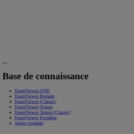
Base de connaissance
TeamViewer ONE
TeamViewer Remote
TeamViewer (Classic)
TeamViewer Tensor
TeamViewer Tensor (Classic)
TeamViewer Frontline
Autres produits