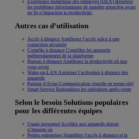
Expérience numérique des employés (DEX)
Résolvez
les problèmes informatiques de manière proactive avant
qu’ils n’impactent la productivité.
Autres cas d’utilisation
Accès à distance
Améliorez l’accès grâce à une
connexion sécurisée
Contrôle à distance
Contrôlez les appareils
indépendamment de la plateforme
Bureau à distance
Améliorez la productivité où que
vous soyez
Wake-on-LAN
Autorisez l’activation à distance des
appareils
Partage d’écran
Communication visuelle en temps réel
Smart Service
Rationalisez les opérations après-vente
Selon le besoin
Solutions populaires
pour les différentes équipes
Usage personnel
Accédez aux appareils depuis
n’importe où
Petites entreprises
Simplifiez l’accès à distance et la