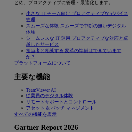
とめ、プロアクティブに管理・最適化します。
小さな IT チーム向け
プロアクティブなデバイス
管理
スムーズな体験
スムーズで中断の無いデジタル
体験
シームレスな IT 運用
プロアクティブな対応と卓
越したサービス
担当者と相談する
変革の準備はできています
か？
プラットフォームについて
主要な機能
TeamViewer AI
従業員のデジタル体験
リモートサポートとコントロール
アセット & パッチ マネジメント
すべての機能を表示
Gartner Report 2026