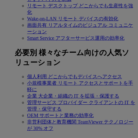
リモート デスクトップ
どこからでも生産性を強
化
Wake-on-LAN
リモート デバイスの有効化
画面共有
リアルタイムのビジュアル コミュニケ
ーション
Smart Service
アフターサービス運用の効率化
必要別
様々なチーム向けの人気ソ
リューション
個人利用
どこからでもデバイスへアクセス
小規模事業者
リモート アクセスとサポートを手
軽に
企業
大企業・組織の IT を拡張・保護する
管理サービス プロバイダー
クライアントの IT を
管理・保守する
OEM
サポートと業務の効率化
非営利団体と教育機関
TeamViewer テクノロジー
が 30% オフ