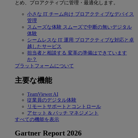
とめ、プロアクティブに管理・最適化します。
小さな IT チーム向け
プロアクティブなデバイス
管理
スムーズな体験
スムーズで中断の無いデジタル
体験
シームレスな IT 運用
プロアクティブな対応と卓
越したサービス
担当者と相談する
変革の準備はできています
か？
プラットフォームについて
主要な機能
TeamViewer AI
従業員のデジタル体験
リモートサポートとコントロール
アセット & パッチ マネジメント
すべての機能を表示
Gartner Report 2026