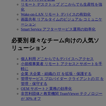
リモート デスクトップ
どこからでも生産性を強
化
Wake-on-LAN
リモート デバイスの有効化
画面共有
リアルタイムのビジュアル コミュニケ
ーション
Smart Service
アフターサービス運用の効率化
必要別
様々なチーム向けの人気ソ
リューション
個人利用
どこからでもデバイスへアクセス
小規模事業者
リモート アクセスとサポートを手
軽に
企業
大企業・組織の IT を拡張・保護する
管理サービス プロバイダー
クライアントの IT を
管理・保守する
OEM
サポートと業務の効率化
非営利団体と教育機関
TeamViewer テクノロジー
が 30% オフ