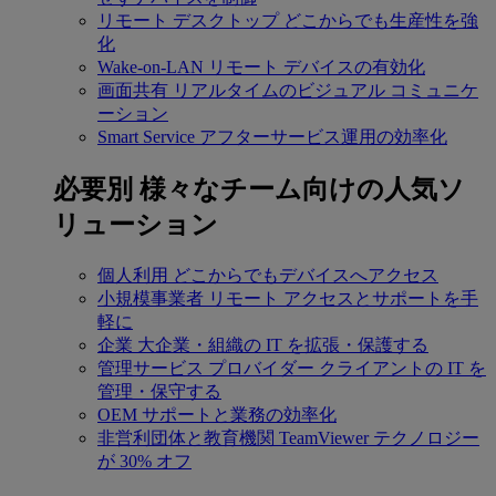
リモート デスクトップ
どこからでも生産性を強
化
Wake-on-LAN
リモート デバイスの有効化
画面共有
リアルタイムのビジュアル コミュニケ
ーション
Smart Service
アフターサービス運用の効率化
必要別
様々なチーム向けの人気ソ
リューション
個人利用
どこからでもデバイスへアクセス
小規模事業者
リモート アクセスとサポートを手
軽に
企業
大企業・組織の IT を拡張・保護する
管理サービス プロバイダー
クライアントの IT を
管理・保守する
OEM
サポートと業務の効率化
非営利団体と教育機関
TeamViewer テクノロジー
が 30% オフ