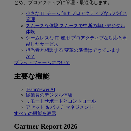
とめ、プロアクティブに管理・最適化します。
小さな IT チーム向け
プロアクティブなデバイス
管理
スムーズな体験
スムーズで中断の無いデジタル
体験
シームレスな IT 運用
プロアクティブな対応と卓
越したサービス
担当者と相談する
変革の準備はできています
か？
プラットフォームについて
主要な機能
TeamViewer AI
従業員のデジタル体験
リモートサポートとコントロール
アセット & パッチ マネジメント
すべての機能を表示
Gartner Report 2026