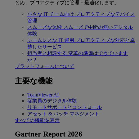
とめ、プロアクティブに管理・最適化します。
小さな IT チーム向け
プロアクティブなデバイス
管理
スムーズな体験
スムーズで中断の無いデジタル
体験
シームレスな IT 運用
プロアクティブな対応と卓
越したサービス
担当者と相談する
変革の準備はできています
か？
プラットフォームについて
主要な機能
TeamViewer AI
従業員のデジタル体験
リモートサポートとコントロール
アセット & パッチ マネジメント
すべての機能を表示
Gartner Report 2026