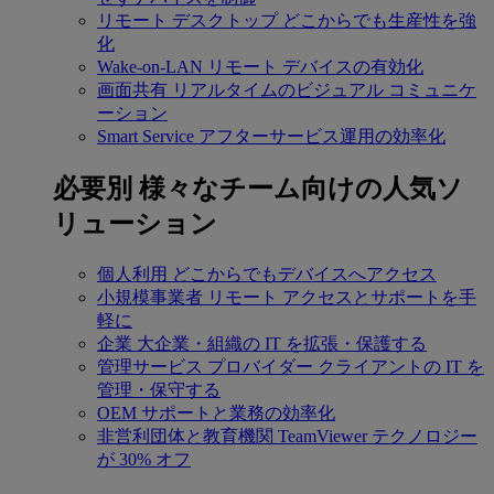
リモート デスクトップ
どこからでも生産性を強
化
Wake-on-LAN
リモート デバイスの有効化
画面共有
リアルタイムのビジュアル コミュニケ
ーション
Smart Service
アフターサービス運用の効率化
必要別
様々なチーム向けの人気ソ
リューション
個人利用
どこからでもデバイスへアクセス
小規模事業者
リモート アクセスとサポートを手
軽に
企業
大企業・組織の IT を拡張・保護する
管理サービス プロバイダー
クライアントの IT を
管理・保守する
OEM
サポートと業務の効率化
非営利団体と教育機関
TeamViewer テクノロジー
が 30% オフ