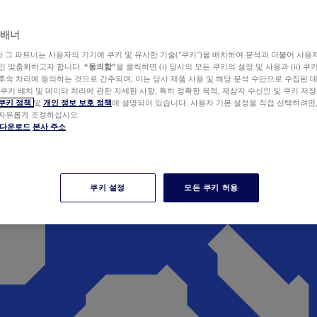
 배너
wer와 그 파트너는 사용자의 기기에 쿠키 및 유사한 기술("쿠키")을 배치하여 분석과 더불어 사용
개인 맞춤화하고자 합니다.
“동의함”
을 클릭하면 (i) 당사의 모든 쿠키의 설정 및 사용과 (ii) 
후속 처리에 동의하는 것으로 간주되며, 이는 당사 제품 사용 및 해당 분석 수단으로 수집된 
 쿠키 배치 및 데이터 처리에 관한 자세한 사항, 특히 정확한 목적, 제삼자 수신인 및 쿠키 저장
쿠키 정책
및
개인 정보 보호 정책
에 설명되어 있습니다. 사용자 기본 설정을 직접 선택하려면
 자유롭게 조정하십시오.
er 다운로드
본사 주소
쿠키 설정
모든 쿠키 허용