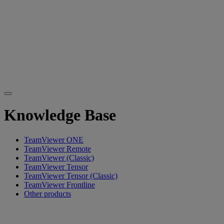
Knowledge Base
TeamViewer ONE
TeamViewer Remote
TeamViewer (Classic)
TeamViewer Tensor
TeamViewer Tensor (Classic)
TeamViewer Frontline
Other products