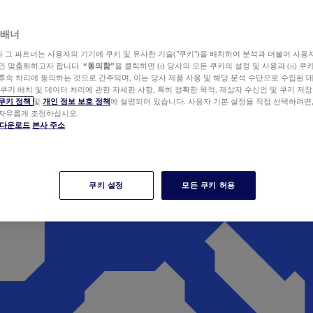
 배너
wer와 그 파트너는 사용자의 기기에 쿠키 및 유사한 기술("쿠키")을 배치하여 분석과 더불어 사용
개인 맞춤화하고자 합니다.
“동의함”
을 클릭하면 (i) 당사의 모든 쿠키의 설정 및 사용과 (ii) 
후속 처리에 동의하는 것으로 간주되며, 이는 당사 제품 사용 및 해당 분석 수단으로 수집된 
 쿠키 배치 및 데이터 처리에 관한 자세한 사항, 특히 정확한 목적, 제삼자 수신인 및 쿠키 저장
쿠키 정책
및
개인 정보 보호 정책
에 설명되어 있습니다. 사용자 기본 설정을 직접 선택하려면
 자유롭게 조정하십시오.
er 다운로드
본사 주소
쿠키 설정
모든 쿠키 허용