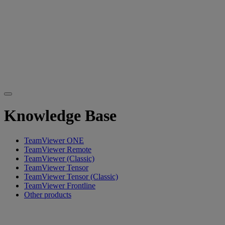
Knowledge Base
TeamViewer ONE
TeamViewer Remote
TeamViewer (Classic)
TeamViewer Tensor
TeamViewer Tensor (Classic)
TeamViewer Frontline
Other products